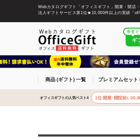
Webカタログギフト「オフィスギフト」開業・開店
法人ギフトサービス第1位★10,000件以上の実績「offic
今すぐ
ギ
商品 (ギフト) 一覧
プレミアムセット 
1位 開業･開院祝い30,0
オフィスギフトの人気ベスト4