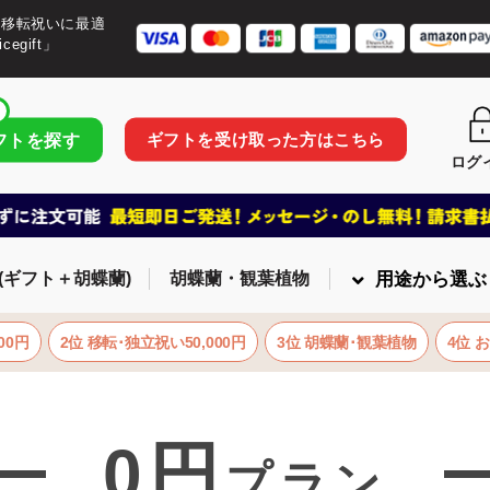
・移転祝いに最適
egift」
ギフトを受け取った方はこちら
フトを探す
ログ
(ギフト＋胡蝶蘭)
胡蝶蘭・観葉植物
用途から選ぶ
00円
2位 移転･独立祝い50,000円
3位 胡蝶蘭･観葉植物
4位 
0円
プラン