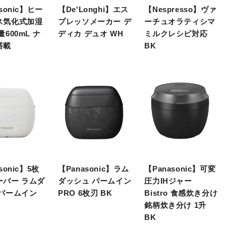
sonic】ヒー
【De'Longhi】エス
【Nespresso】ヴァ
ス気化式加湿
プレッソメーカー デ
ーチュオラティシマ
量600mL ナ
ディカ デュオ WH
ミルクレシピ対応
搭載
BK
sonic】5枚
【Panasonic】ラム
【Panasonic】可変
ーバー ラムダ
ダッシュ パームイン
圧力IHジャー
 パームイン
PRO 6枚刃 BK
Bistro 食感炊き分け
銘柄炊き分け 1升
BK