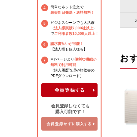
簡単なネット注文で
4
最短即日発送・送料無料！
ビジネスシーンでも大活躍
5
（
法人様実績7,000社以上
）
で
ご利用者数10,000人以上！
請求書払いが可能！
6
【法人様も個人様も】
おす
MYページより
便利な機能が
7
無料で利用可能
（購入履歴管理や領収書の
PDFダウンロード）
会員登録しなくても
購入可能です！