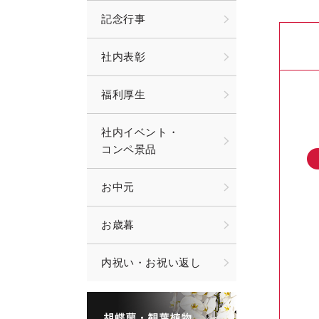
記念行事
社内表彰
福利厚生
社内イベント・
コンペ景品
お中元
お歳暮
内祝い・お祝い返し