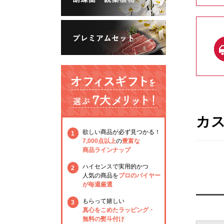
カ
欲しい商品が必ず見つかる！
1
7,000点以上
の
豊富な
商品ラインナップ
ハイセンスで実用的かつ
2
人気の商品を
プロのバイヤー
が毎週厳選
もらって嬉しい
3
真心をこめたラッピング・
無料の熨斗付け