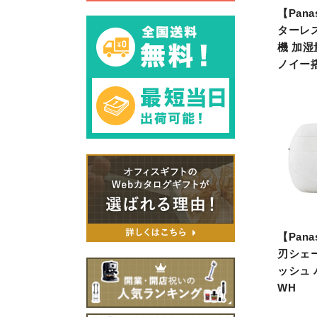
【Pana
ターレ
機 加湿
ノイー
【Pana
刃シェ
ッシュ
WH