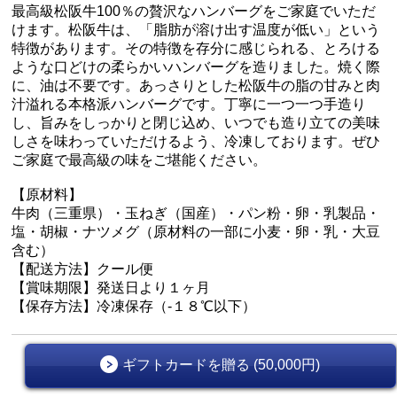
最高級松阪牛100％の贅沢なハンバーグをご家庭でいただ
けます。松阪牛は、「脂肪が溶け出す温度が低い」という
特徴があります。その特徴を存分に感じられる、とろける
ような口どけの柔らかいハンバーグを造りました。焼く際
に、油は不要です。あっさりとした松阪牛の脂の甘みと肉
汁溢れる本格派ハンバーグです。丁寧に一つ一つ手造り
し、旨みをしっかりと閉じ込め、いつでも造り立ての美味
しさを味わっていただけるよう、冷凍しております。ぜひ
ご家庭で最高級の味をご堪能ください。
【原材料】
牛肉（三重県）・玉ねぎ（国産）・パン粉・卵・乳製品・
塩・胡椒・ナツメグ（原材料の一部に小麦・卵・乳・大豆
含む）
【配送方法】クール便
【賞味期限】発送日より１ヶ月
【保存方法】冷凍保存（-１８℃以下）
ギフトカードを贈る (50,000円)