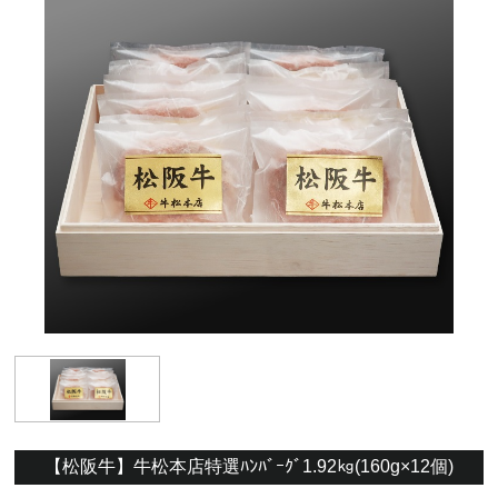
【松阪牛】牛松本店特選ﾊﾝﾊﾞｰｸﾞ1.92㎏(160g×12個)