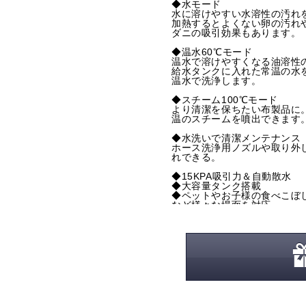
◆水モード
水に溶けやすい水溶性の汚れ
加熱するとよくない卵の汚れ
ダニの吸引効果もあります。
◆温水60℃モード
温水で溶けやすくなる油溶性
給水タンクに入れた常温の水
温水で洗浄します。
◆スチーム100℃モード
より清潔を保ちたい布製品に
温のスチームを噴出できます
◆水洗いで清潔メンテナンス
ホース洗浄用ノズルや取り外
れできる。
◆15KPA吸引力＆自動散水
◆大容量タンク搭載
◆ペットやお子様の食べこぼ
など様々な場面を対応
＜仕様＞
定格消費電力：1200W
回収タンク有効容量：約1.25
清水タンク容量：約1.6L
本体サイズ（約）：幅295×奥行
重量：約4.2kg
ホース長さ（約）：1.6m
電源コードの長さ（約）：3.5
付属品：標準ブラシノズル、