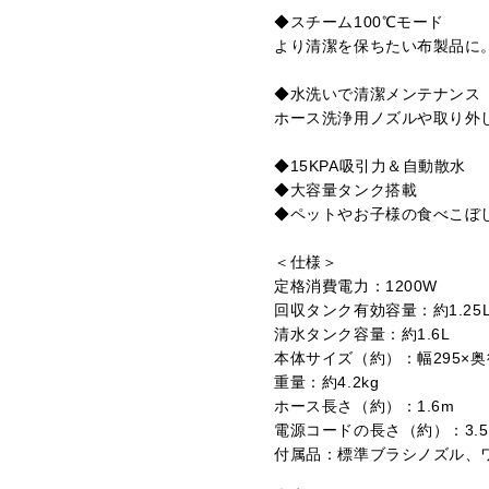
◆スチーム100℃モード
より清潔を保ちたい布製品に
◆水洗いで清潔メンテナンス
ホース洗浄用ノズルや取り外
◆15KPA吸引力＆自動散水
◆大容量タンク搭載
◆ペットやお子様の食べこぼ
＜仕様＞
定格消費電力：1200W
回収タンク有効容量：約1.25
清水タンク容量：約1.6L
本体サイズ（約）：幅295×奥行
重量：約4.2kg
ホース長さ（約）：1.6m
電源コードの長さ（約）：3.5
付属品：標準ブラシノズル、