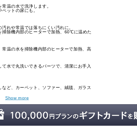
を常温の水で洗浄します。
やペットの尿にも。
の汚れや常温では落ちにくい汚れに。
を掃除機内部のヒーターで加熱、60℃に温めた
。常温の水を掃除機内部のヒーターで加熱、高
。
して水で丸洗いできるパーツで、清潔にお手入
しなど、カーペット、ソファー、絨毯、ガラス
Show more
L
220×高さ334mm
m
ワイドブラシノズル、ホース洗浄用ノズル