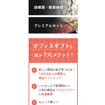
欲しい商品が必ず見つかる！
1
7,000点以上
の
豊富な
商品ラインナップ
ハイセンスで実用的かつ
2
人気の商品を
プロのバイヤー
が毎週厳選
もらって嬉しい
3