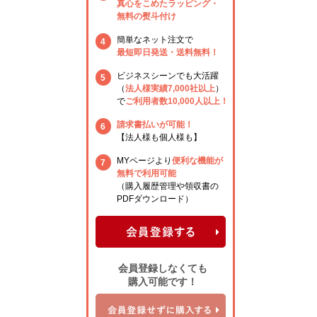
真心をこめたラッピング・
無料の熨斗付け
簡単なネット注文で
4
最短即日発送・送料無料！
ビジネスシーンでも大活躍
5
（
法人様実績7,000社以上
）
で
ご利用者数10,000人以上！
請求書払いが可能！
6
【法人様も個人様も】
MYページより
便利な機能が
7
無料で利用可能
（購入履歴管理や領収書の
PDFダウンロード）
会員登録しなくても
購入可能です！