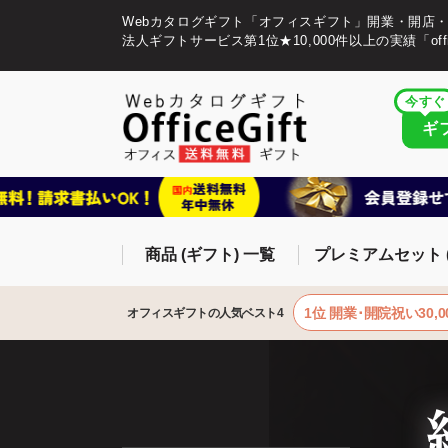
Webカタログギフト「オフィスギフト」開業・開店
法人ギフトサービス第1位★10,000件以上の実績「offic
今すぐ
ギ
商品 (ギフト) 一覧
プレミアムセット 
1位 開業･開院祝い30,0
オフィスギフトの人気ベスト4