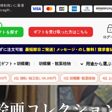
・移転祝いに最適
egift」
ギフトを受け取った方はこちら
フトを探す
ログ
(ギフト＋胡蝶蘭)
胡蝶蘭・観葉植物
用途から選ぶ
00円
2位 移転･独立祝い50,000円
3位 胡蝶蘭･観葉植物
4位 