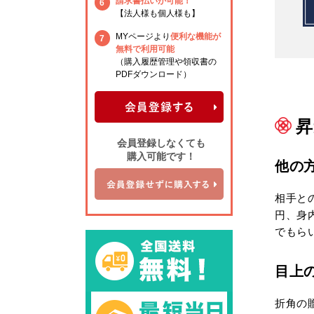
請求書払いが可能！
6
【法人様も個人様も】
MYページより
便利な機能が
7
無料で利用可能
（購入履歴管理や領収書の
PDFダウンロード）
昇
会員登録しなくても
購入可能です！
他の
相手と
円、身
でもら
目上
折角の