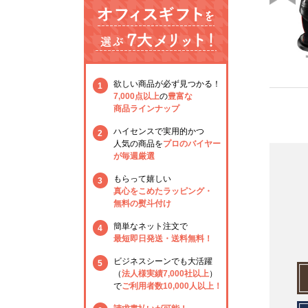
欲しい商品が必ず見つかる！
1
7,000点以上
の
豊富な
商品ラインナップ
ハイセンスで実用的かつ
2
人気の商品を
プロのバイヤー
が毎週厳選
もらって嬉しい
3
真心をこめたラッピング・
無料の熨斗付け
簡単なネット注文で
4
最短即日発送・送料無料！
ビジネスシーンでも大活躍
5
（
法人様実績7,000社以上
）
で
ご利用者数10,000人以上！