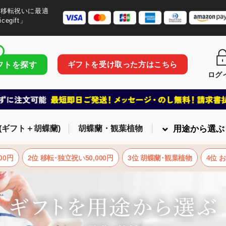
・移転祝いに最適
egift」
ギフトを受け取った方はこちら
フトを探す
ログ
(ギフト＋胡蝶蘭)
胡蝶蘭・観葉植物
用途から選ぶ
00円
2位 移転･独立祝い50,000円
3位 胡蝶蘭･観葉植物
4位 