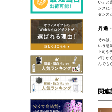
い」と
ンスね
センス
昇進
それは
いう意
上司や
相手か
んでも
関連