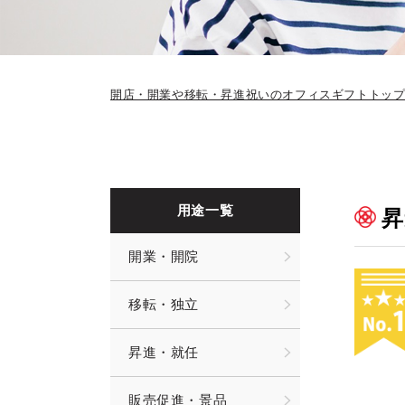
開店・開業や移転・昇進祝いのオフィスギフトトッ
用途一覧
昇
開業・開院
移転・独立
昇進・就任
販売促進・景品