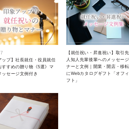
【就任祝い・昇進祝い】取引
.7
人知人先輩後輩へのメッセー
アップ】社長就任・役員就任
ナーと文例｜開業・開店・移
おすすめの贈り物《5選》マ
にWebカタログギフト「オフ
メッセージ文例付き
フト」