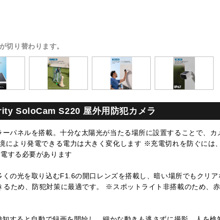
が切り替わります。
urity SoloCam S220 屋外用防犯カメラ
ーラーパネルを搭載。十分な太陽光が当たる場所に設置することで、カ
環境により発電できる電力は大きく変化します ※充電切れを防ぐには
充電する必要があります
多くの光を取り込むF1.6の開口レンズを搭載し、暗い場所でもクリア
きるため、防犯対策に最適です。 ※スポットライト非搭載のため、
を検知すると自動で録画を開始し、細かな動きも逃さずに撮影。人を検知