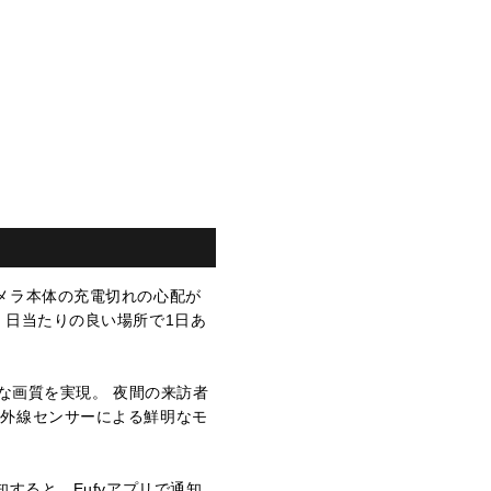
メラ本体の充電切れの心配が
、日当たりの良い場所で1日あ
な画質を実現。 夜間の来訪者
赤外線センサーによる鮮明なモ
すると、Eufyアプリで通知