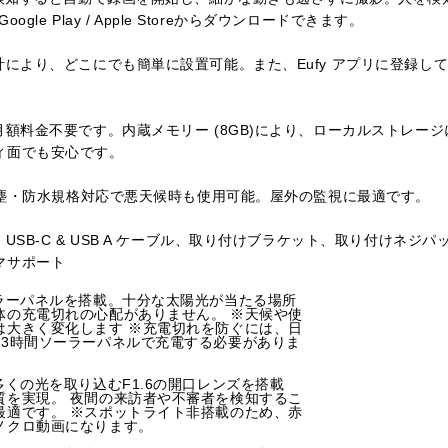
ogle Play / Apple Storeからダウンロードできます。
計により、どこにでも簡単に設置可能。また、Eufy アプリに登録し
月額料金不要です。内蔵メモリー (8GB)により、ローカルストレー
ィ面でも安心です。
の防塵・防水規格対応で悪天候時も使用可能。屋外の監視に最適です。
USB-C & USB A ケーブル、取り付けブラケット、取り付けネジ
マサポート
ーラーパネルを搭載。十分な太陽光が当たる場所
体の充電切れの心配がありません。 ※天候や使
は大きく変化します ※充電切れを防ぐには、日
り3時間ソーラーパネルで充電する必要がありま
多くの光を取り込むF1.6の開口レンズを搭載
質を実現。 夜間の来訪者や不審者を検知するこ
最適です。 ※スポットライト非搭載のため、赤
ノクロ動画になります。