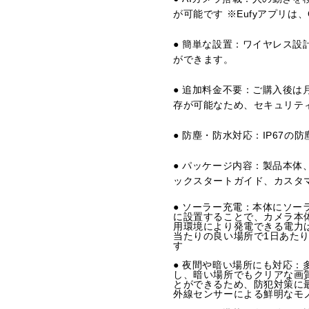
が可能です ※Eufyアプリは、Go
● 簡単な設置：ワイヤレス設
ができます。
● 追加料金不要：ご購入後は
存が可能なため、セキュリテ
● 防塵・防水対応：IP67
● パッケージ内容：製品本体、
ックスタートガイド、カスタ
● ソーラー充電：本体にソ
に設置することで、カメラ本
用環境により発電できる電力
当たりの良い場所で1日あた
す
● 夜間や暗い場所にも対応：
し、暗い場所でもクリアな画
とができるため、防犯対策に
外線センサーによる鮮明なモ