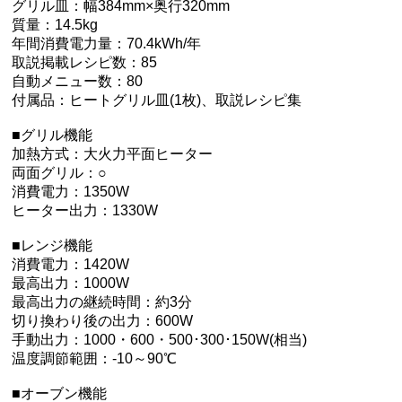
グリル皿：幅384mm×奥行320mm
質量：14.5kg
年間消費電力量：70.4kWh/年
取説掲載レシピ数：85
自動メニュー数：80
付属品：ヒートグリル皿(1枚)、取説レシピ集
■グリル機能
加熱方式：大火力平面ヒーター
両面グリル：○
消費電力：1350W
ヒーター出力：1330W
■レンジ機能
消費電力：1420W
最高出力：1000W
最高出力の継続時間：約3分
切り換わり後の出力：600W
手動出力：1000・600・500･300･150W(相当)
温度調節範囲：-10～90℃
■オーブン機能