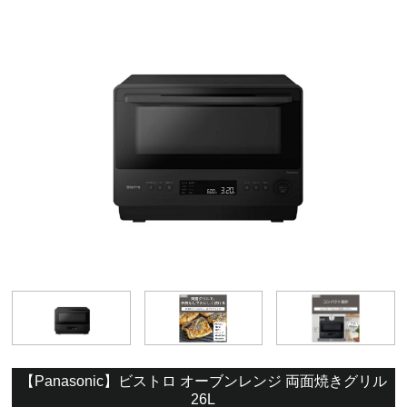
【Panasonic】ビストロ オーブンレンジ 両面焼きグリル
26L