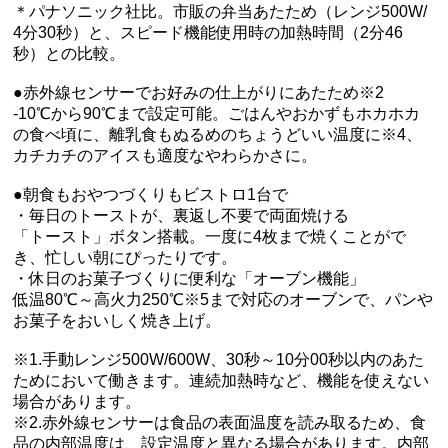
＊パナソニック社比。市販の弁当あたため（レンジ500W/
4分30秒）と、スピード機能使用時の加熱時間（2分46
秒）との比較。
●赤外線センサーでお好みの仕上がりにあたため※2
-10℃から90℃まで設定可能。ごはんやおかずもホカホカ
の食べ頃に、離乳食もぬるめのちょうどいい温度に※4、
カチカチのアイスも適度なやわらかさに。
●朝食もおやつづくりもビストロ1台で
・毎日のトーストが、裏返し不要で両面焼ける
「トースト」ボタン搭載。一度に4枚まで焼くことがで
き、忙しい朝にぴったりです。
・休日のお菓子づくりに便利な「オーブン機能」
低温80℃～高火力250℃※5まで対応のオーブンで、パンや
お菓子をおいしく焼き上げ。
※1.手動レンジ500W/600W、30秒～10分00秒以内のあた
ためにおいて働きます。連続加熱時など、機能を使えない
場合があります。
※2.赤外線センサーは食品の表面温度を読み取るため、食
品の内部温度は、設定温度と異なる場合があります。内部