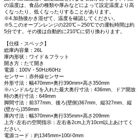
の温度は、食品の種類や厚みなどによって設定温度より高
くなったり、低くなったりすることがあります。
※4.加熱後かき混ぜて、温度を確認してください。
※5.このオーブンレンジの220℃～250℃での運転時間は約
5分です。その後は自動的に210℃に切り換わります。
【仕様・スペック】
総庫内容量：26L
庫内形状：ワイド＆フラット
開き方：たて開き
電源：100V・50Hz/60Hz
センサー：赤外線センサー
外形寸法：幅470mm×奥行390mm×高さ350mm
※ハンドルなどを入れた最大奥行寸法：436mm、ドア開放
時の奥行寸法：649mm
脚間寸法：前377mm、後ろ(壁側)367mm、縦327mm、縦
(壁から)359mm
庫内寸法：幅370mm×奥行335mm×高さ209mm
上方･左右の空間指示：左右各2cm上方10cm以上あけてく
ださい。
電源コード：約1345mm+100/-0mm