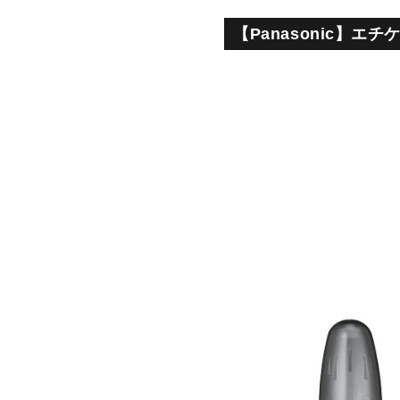
【Panasonic】