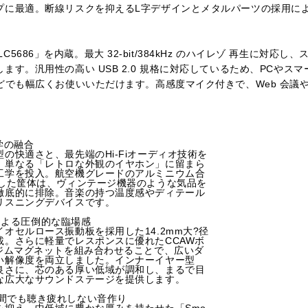
プに最適。断線リスクを抑えるL字デザインとメタルパーツの採用に
 「ALC5686」を内蔵。最大 32-bit/384kHz のハイレゾ 再生に
す。汎用性の高い USB 2.0 規格に対応しているため、PCやスマ
どでも幅広くお使いいただけます。高感度マイク付きで、Web 会議
学の融合
の快適さと、最先端のHi-Fiオーディオ技術を
。単なる「レトロな外観のイヤホン」に留まら
工学を投入。航空機グレードのアルミニウム合
出した筐体は、ヴィンテージ機器のような気品を
徹底的に排除。音楽の持つ温度感やディテール
リスニングデバイスです。
ーによる圧倒的な臨場感
オセルロース振動板を採用した14.2mm大?径
載。さらに軽量でレスポンスに優れたCCAWボ
オジムマグネットを組み合わせることで、広いダ
い解像度を両立しました。インナーイヤー型
良さに、芯のある厚い低域が調和し、まるで目
な広大なサウンドステージを提供します。
l」長時間でも聴き疲れしない音作り