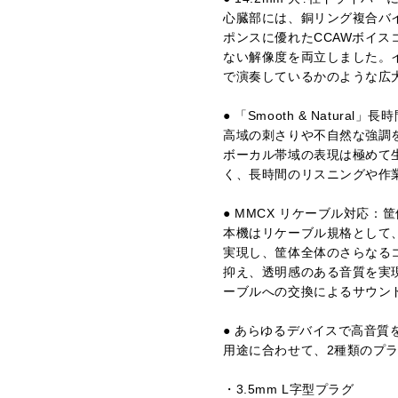
心臓部には、銅リング複合バイ
ポンスに優れたCCAWボイス
ない解像度を両立しました。
で演奏しているかのような広
● 「Smooth & Natura
高域の刺さりや不自然な強調を抑
ボーカル帯域の表現は極めて
く、長時間のリスニングや作
● MMCX リケーブル対応
本機はリケーブル規格として、
実現し、筐体全体のさらなる
抑え、透明感のある音質を実現
ーブルへの交換によるサウン
● あらゆるデバイスで高音質
用途に合わせて、2種類のプ
・3.5mm L字型プラグ