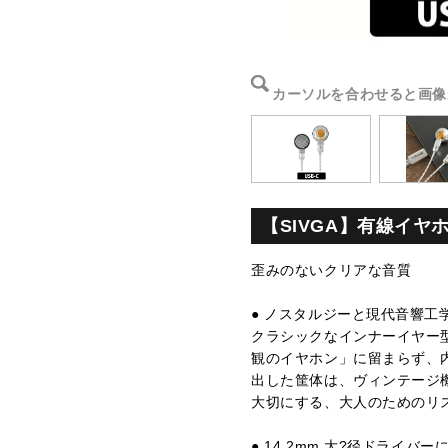
カーソルを合わせると画像
【SIVGA】有線イヤ
歪みのないクリアな音質
● ノスタルジーと現代音響工
クラシックなインナーイヤー型
観のイヤホン」に留まらず、
出した筐体は、ヴィンテージ
大切にする、大人のためのリ
● 14.2mm 大?径ドライバ