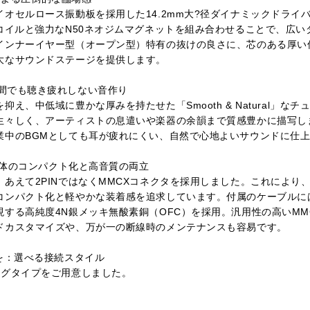
オセルロース振動板を採用した14.2mm大?径ダイナミックドライ
コイルと強力なN50ネオジムマグネットを組み合わせることで、広
インナーイヤー型（オープン型）特有の抜けの良さに、芯のある厚い
大なサウンドステージを提供します。
l」長時間でも聴き疲れしない音作り
え、中低域に豊かな厚みを持たせた「Smooth & Natural」な
生々しく、アーティストの息遣いや楽器の余韻まで質感豊かに描写し
業中のBGMとしても耳が疲れにくい、自然で心地よいサウンドに仕
：筐体のコンパクト化と高音質の両立
あえて2PINではなくMMCXコネクタを採用しました。これにより
コンパクト化と軽やかな装着感を追求しています。付属のケーブルに
する高純度4N銀メッキ無酸素銅（OFC）を採用。汎用性の高いMM
ドカスタマイズや、万が一の断線時のメンテナンスも容易です。
を：選べる接続スタイル
ラグタイプをご用意しました。