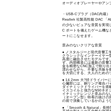
オーディオプレーヤーやアン
・USB-Cプラグ（DAC内蔵）
Realtek 社製高性能 DAC
の少ないピュアな音質を実現しま
C ポートを備えたゲーム機な
ートにこなせます。
歪みのないクリアな音質
● ノスタルジーと現代音響工
クラシックなインナーイヤー型
高度に融合させたモデルです
ず、内部構造には最新の音響
金を精密なCNC加工で削り
漂わせながら、不要な共振を
を大切にする、大人のための
● 14.2mm 大?径ドライバ
心臓部には、銅リング複合バイ
ダイナミックドライバーを搭
イスコイルと強力なN50ネ
イナミックレンジと歪みのな
（オープン型）特有の抜けの
の前で演奏しているかのよう
● 「Smooth & Natura