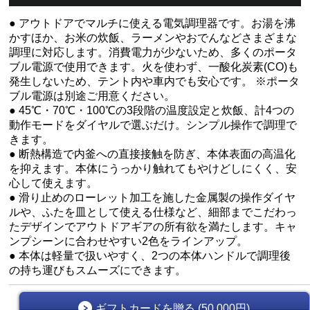
● アウトドアでマルチに使える電気調理器です。お湯を沸
かすほか、お米の炊飯、ラーメンやおでんなどさまざまな
調理に対応します。消費電力が少ないため、多くのポータ
ブル電源で使用できます。火を使わず、一酸化炭素(CO)も
発生しないため、テント内や車内でも安心です。 ※ポータ
ブル電源は別途ご用意ください。
● 45℃・70℃・100℃の3段階の温度設定と炊飯、計4つの
動作モードをダイヤルで選ぶだけ。シンプル操作で調理で
きます。
● 断熱構造で内釜への直接接触を防ぎ、本体表面の高温化
を抑えます。本体にうっかり触れてもやけどしにくく、安
心して使えます。
● 滑り止めのローレット加工を施した金属製の操作ダイヤ
ルや、ふたを皿として使える仕様など、細部までこだわっ
たデザインでアウトドアギアの所有欲を満たします。キャ
ンプシーンに合わせやすい2色をラインアップ。
● 本体は軽量で扱いやすく、2つの本体ハンドルで調理後
の持ち運びもスムーズにできます。
ギフトカードを贈る (50,000円)