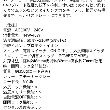
中のプレート温度の低下を抑制。使いはじめから使い終わ
りまでムラのないスタイリング力をキープし、根元から毛
先までしっかりストレートにできます。
【仕様】
電源：AC100Vー240V
消費電力：44W-46W
温度調節幅：60度〜210度(5度刻み)
搭載イオン：プロテクトイオン
スイッチ：電源スイッチ「ON-OFF」、温度調節スイッチ
「+/-」、モード切替スイッチ「POWER/CARE」
外形寸法：幅約248mm×奥行約32mm×高さ約70mm(使用
時・開閉ロック全開状態)
質量：約350g(コード込み)
カラー：スモーキーグレー
コード長：約1.8m
温度ロック機能：○
温度メモリー機能：○
自動電源OFF機能：○
開閉ロック機能：○
デジタル温度表示：○