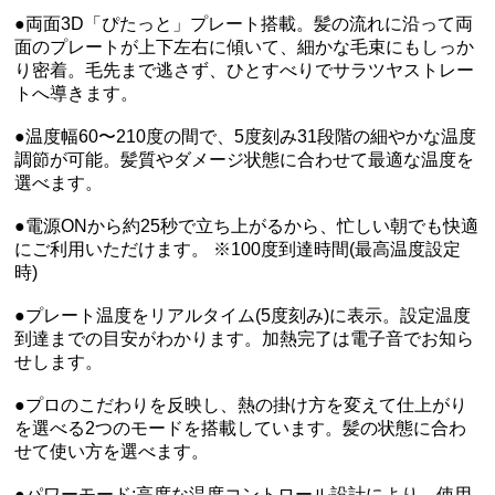
●両面3D「ぴたっと」プレート搭載。髪の流れに沿って両
面のプレートが上下左右に傾いて、細かな毛束にもしっか
り密着。毛先まで逃さず、ひとすべりでサラツヤストレー
トへ導きます。
●温度幅60〜210度の間で、5度刻み31段階の細やかな温度
調節が可能。髪質やダメージ状態に合わせて最適な温度を
選べます。
●電源ONから約25秒で立ち上がるから、忙しい朝でも快適
にご利用いただけます。 ※100度到達時間(最高温度設定
時)
●プレート温度をリアルタイム(5度刻み)に表示。設定温度
到達までの目安がわかります。加熱完了は電子音でお知ら
せします。
●プロのこだわりを反映し、熱の掛け方を変えて仕上がり
を選べる2つのモードを搭載しています。髪の状態に合わ
せて使い方を選べます。
●パワーモード:高度な温度コントロール設計により、使用