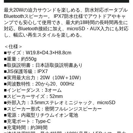
最大20Wの迫力サウンドを楽しめる、防水対応ポータブル
Bluetoothスピーカー。 IPX7防水仕様でアウトドアやキャ
ンプでも安心して使用でき、最大約18時間の長時間再生に
対応。Bluetooth接続に加え、microSD・AUX入力にも対応
し、幅広い再生スタイルを楽しめる。
＜仕様＞
■サイズ：W19.8×D4.3×H8.8cm
■重量：約550g
■取扱説明書：日本語取扱説明書あり
■JIS保護等級：IPX7
■実用最大出力：20W（10W＋10W）
■周波数特性：20から20、000Hz
■インピーダンス：3オーム
■スピーカーサイズ：52mm
■外部入力：3.5mmステレオミニジャック、microSD
■スピーカー形式：密閉フルレンジスピーカー
■電源：内蔵型リチウムイオン電池
■充電ポート：Type-C
■充電時間：約3時間