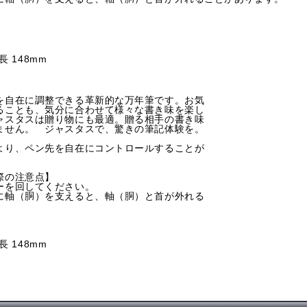
長 148mm
を自在に調整できる革新的な万年筆です。お気
ることも、気分に合わせて様々な書き味を楽し
ャスタスは贈り物にも最適。贈る相手の書き味
ません。 ジャスタスで、驚きの筆記体験を。
より、ペン先を自在にコントロールすることが
際の注意点】
ーを回してください。
に軸（胴）を支えると、軸（胴）と首が外れる
長 148mm