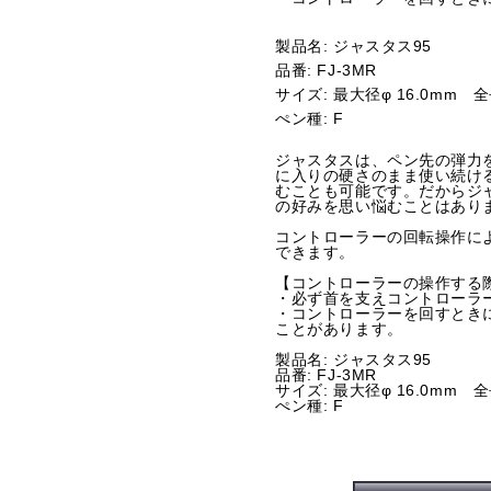
製品名: ジャスタス95
品番: FJ-3MR
サイズ: 最大径φ 16.0mm 全
ぺン種: F
ジャスタスは、ペン先の弾力
に入りの硬さのまま使い続け
むことも可能です。だからジ
の好みを思い悩むことはあり
コントローラーの回転操作に
できます。
【コントローラーの操作する
・必ず首を支えコントローラ
・コントローラーを回すとき
ことがあります。
製品名: ジャスタス95
品番: FJ-3MR
サイズ: 最大径φ 16.0mm 全
ぺン種: F