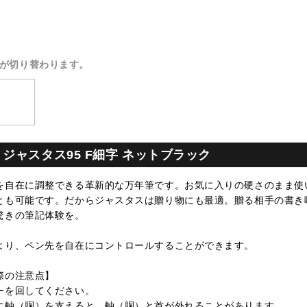
が切り替わります。
ジャスタス95 F細字 ネットブラック
を自在に調整できる革新的な万年筆です。お気に入りの硬さのまま使
とも可能です。だからジャスタスは贈り物にも最適。贈る相手の書き
驚きの筆記体験を。
より、ペン先を自在にコントロールすることができます。
際の注意点】
ーを回してください。
に軸（胴）を支えると、軸（胴）と首が外れることがあります。