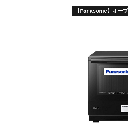
【Panasonic】オー