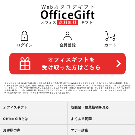
ログイン
会員登録
カート
オフィスギフト(OfficeGift)は7,000社以上の企業様でご活用の贈り物であるWebカタログギフトです。人気のブランド品や人気家電・美味し
い飲食品等を取り揃えており、開店・開業祝いや移転祝い、昇進・就任祝いからアワードやゴルフコンペの景品まで幅広いシーンでご活用いた
だけるプレゼントで、年代や男女問わない人気のブランド品や人気家電・美味しい飲食品等を取り扱っています。お取引先様とのさらなる良好
な関係の醸成に、大切なお得意先様へ気持ちを伝えるプレゼントに、お世話になっている方へのお礼の品に、おしゃれでスマートな贈り物
Webカタログギフトのオフィスギフト(OfficeGift)をぜひご利用ください。
オフィスギフト
胡蝶蘭・観葉植物を見る
Office Giftとは
よくある質問
お客様の声
マナー講座