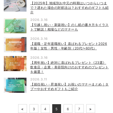
【2025年】地域別お中元の時期はいつからいつま
で？遅れた場合の対処法は？おすすめのギフトも紹
介
2026.3.16
【引越し祝い・新築祝い】のし紙の書き方をイラス
トで解説！相場などのマナーも
2026.3.16
【退職・定年退職祝い】喜ばれるプレゼント2026
年版｜女性・男性・年齢別（20代〜60代）
2026.3.16
【周年祝い】絶対に喜ばれるプレゼント《23選》
飲食店・企業・美容院向けのおすすめのプレゼント
を厳選！
2026.3.11
【就任祝い・昇進祝い】お祝いのマナーまとめ｜タ
ブーやおすすめギフトもご紹介
<
3
4
5
6
7
>