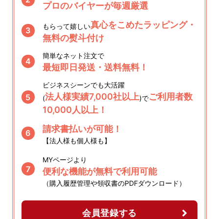
プロのバイヤーが毎週厳選
真心をこめたラッピング・
もらって嬉しい
3
無料の熨斗付け
簡単なネット注文で
4
最短即日発送・送料無料！
ビジネスシーンでも大活躍
法人様実績7,000社以上
ご利用者数
5
(
)で
10,000人以上！
請求書払いが可能！
6
【法人様も個人様も】
MYページより
7
便利な機能が無料で利用可能
（購入履歴管理や領収書のPDFダウンロード）
会員登録する