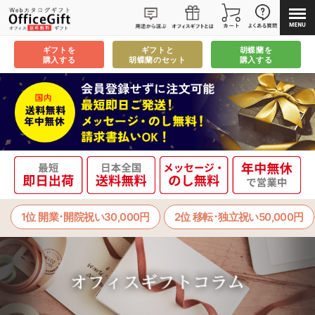
ギフトを
ギフトと
胡蝶蘭を
購入する
胡蝶蘭のセット
購入する
1位 開業･開院祝い30,000円
2位 移転･独立祝い50,000円