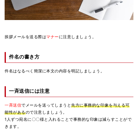
挨拶メールを送る際は
マナー
に注意しましょう。
件名の書き方
件名はなるべく簡潔に本文の内容を明記しましょう。
一斉送信には注意
一斉送信
でメールを送ってしまうと
先方に事務的な印象を与える可
能性がある
ので注意しましょう。
1人ずつ宛名に〇〇様と入れることで事務的な印象は減らすことがで
きます。