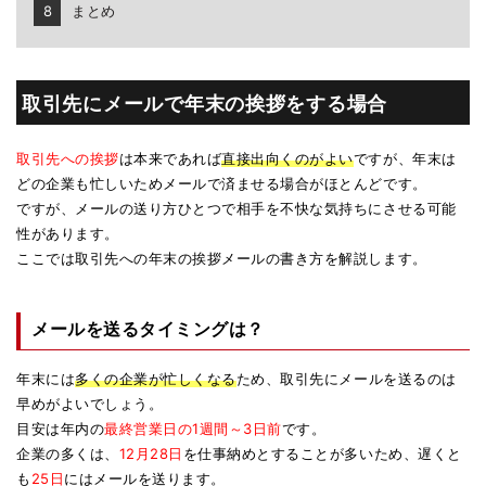
まとめ
取引先にメールで年末の挨拶をする場合
取引先への挨拶
は本来であれば
直接出向くのがよい
ですが、年末は
どの企業も忙しいためメールで済ませる場合がほとんどです。
ですが、メールの送り方ひとつで相手を不快な気持ちにさせる可能
性があります。
ここでは取引先への年末の挨拶メールの書き方を解説します。
メールを送るタイミングは？
年末には
多くの企業が忙しくなる
ため、取引先にメールを送るのは
早めがよいでしょう。
目安は年内の
最終営業日の1週間～3日前
です。
企業の多くは、
12月28日
を仕事納めとすることが多いため、遅くと
も
25日
にはメールを送ります。