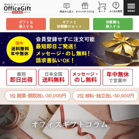
ギフトを
ギフトと
胡蝶蘭を
購入する
胡蝶蘭のセット
購入する
1位 開業･開院祝い30,000円
2位 移転･独立祝い50,000円