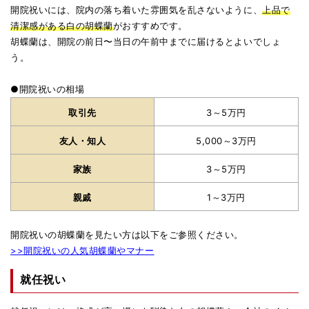
開院祝いには、院内の落ち着いた雰囲気を乱さないように、
上品で
清潔感がある白の胡蝶蘭
がおすすめです。
胡蝶蘭は、開院の前日〜当日の午前中までに届けるとよいでしょ
う。
●開院祝いの相場
取引先
3～5万円
友人・知人
5,000～3万円
家族
3～5万円
親戚
1～3万円
開院祝いの胡蝶蘭を見たい方は以下をご参照ください。
>>開院祝いの人気胡蝶蘭
やマナー
就任祝い