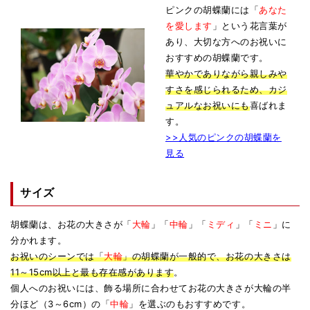
ピンクの胡蝶蘭には「
あなた
を愛します
」という花言葉が
あり、大切な方へのお祝いに
おすすめの胡蝶蘭です。
華やかでありながら親しみや
すさを感じられるため、カジ
ュアルなお祝いにも
喜ばれま
す。
>>人気のピンクの胡蝶蘭を
見る
サイズ
胡蝶蘭は、お花の大きさが「
大輪
」「
中輪
」「
ミディ
」「
ミニ
」に
分かれます。
お祝いのシーンでは「
大輪
」の胡蝶蘭が一般的で、お花の大きさは
11～15cm以上と最も存在感があります
。
個人へのお祝いには、飾る場所に合わせてお花の大きさが大輪の半
分ほど（3～6cm）の「
中輪
」を選ぶのもおすすめです。