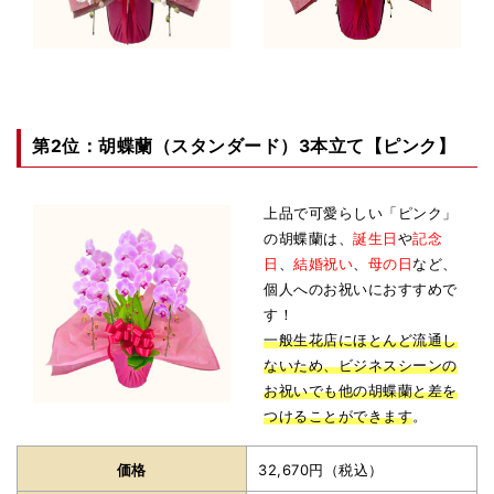
第2位：胡蝶蘭（スタンダード）3本立て【ピンク】
上品で可愛らしい「ピンク」
の胡蝶蘭は、
誕生日
や
記念
日
、
結婚祝い
、
母の日
など、
個人へのお祝いにおすすめで
す！
一般生花店にほとんど流通し
ないため、ビジネスシーンの
お祝いでも他の胡蝶蘭と差を
つけることができます
。
価格
32,670円（税込）