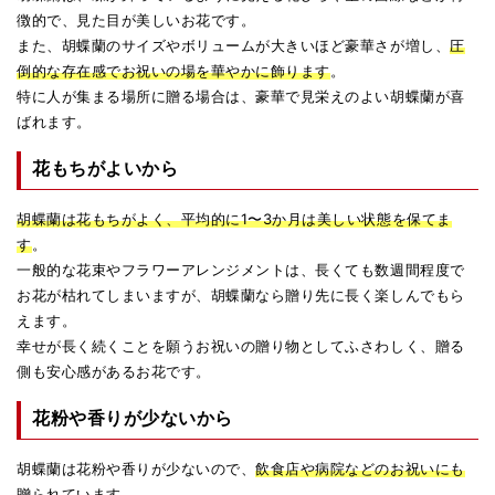
徴的で、見た目が美しいお花です。
また、胡蝶蘭のサイズやボリュームが大きいほど豪華さが増し、
圧
倒的な存在感でお祝いの場を華やかに飾ります
。
特に人が集まる場所に贈る場合は、豪華で見栄えのよい胡蝶蘭が喜
ばれます。
花もちがよいから
胡蝶蘭は花もちがよく、平均的に1〜3か月は美しい状態を保てま
す
。
一般的な花束やフラワーアレンジメントは、長くても数週間程度で
お花が枯れてしまいますが、胡蝶蘭なら贈り先に長く楽しんでもら
えます。
幸せが長く続くことを願うお祝いの贈り物としてふさわしく、贈る
側も安心感があるお花です。
花粉や香りが少ないから
胡蝶蘭は花粉や香りが少ないので、
飲食店や病院などのお祝いにも
贈られています
。