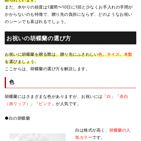
また、水やりの頻度は1週間〜10日に1回と少なくお手入れの手間が
かからないのも特徴で、贈り先の負担にならず、どのようなお祝い
のシーンでも喜ばれるでしょう。
お祝いの胡蝶蘭の選び方
お祝いに胡蝶蘭を贈る際は、贈り先にふさわしい
色
、
サイズ
、
本数
を選びましょう
。
ここからは、胡蝶蘭の選び方を解説します。
色
胡蝶蘭にはさまざまな色がありますが、お祝いには「
白
」「
赤白
（赤リップ）
」「
ピンク
」が人気です。
●白の胡蝶蘭
白は格式が高く、
胡蝶蘭の人
気カラー
です。