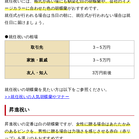
就任祝いには、
格式が高い場にも馴染む白の胡蝶蘭や、会社のイメ
ージカラーに合わせた色の胡蝶蘭
がおすすめです。
就任式が行われる場合は当日の朝に、就任式が行われない場合は就
任日に届けましょう。
●就任祝いの相場
取引先
3～5万円
家族・親戚
3～5万円
友人・知人
3万円前後
就任祝いの胡蝶蘭を見たい方は以下をご参照ください。
>>就任祝いの人気胡蝶蘭やマナー
昇進祝い
昇進祝いの定番は白の胡蝶蘭ですが、
女性に贈る場合はあたたかみ
のあるピンクを、男性に贈る場合は力強さを感じさせる赤白（赤リ
ップ）を選ぶのもおすすめ
です。