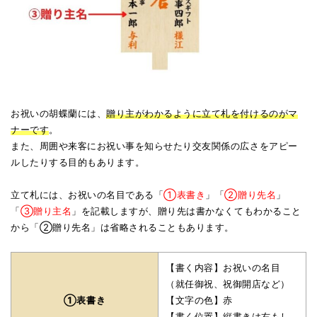
お祝いの胡蝶蘭には、
贈り主がわかるように立て札を付けるのがマ
ナーです
。
また、周囲や来客にお祝い事を知らせたり交友関係の広さをアピー
ルしたりする目的もあります。
立て札には、お祝いの名目である「
①表書き
」「
②贈り先名
」
「
③贈り主名
」を記載しますが、贈り先は書かなくてもわかること
から「②贈り先名」は省略されることもあります。
【書く内容】お祝いの名目
（就任御祝、祝御開店など）
①表書き
【文字の色】赤
【書く位置】縦書きは右もし