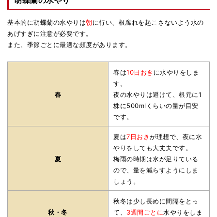
胡蝶蘭の水やり
基本的に胡蝶蘭の水やりは
朝
に行い、根腐れを起こさないよう水の
あげすぎに注意が必要です。
また、季節ごとに最適な頻度があります。
春は
10日おき
に水やりをしま
す。
春
夜の水やりは避けて、根元に1
株に500mlくらいの量が目安
です。
夏は
7日おき
が理想で、夜に水
やりをしても大丈夫です。
夏
梅雨の時期は水が足りている
ので、量を減らすようにしま
しょう。
秋冬は少し長めに間隔をとっ
秋・冬
て、
3週間ごとに
水やりをしま