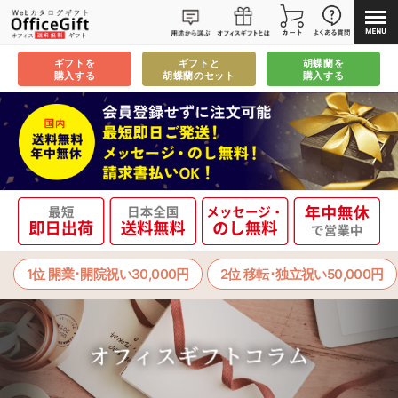
ギフトを
ギフトと
胡蝶蘭を
購入する
胡蝶蘭のセット
購入する
1位 開業･開院祝い30,000円
2位 移転･独立祝い50,000円