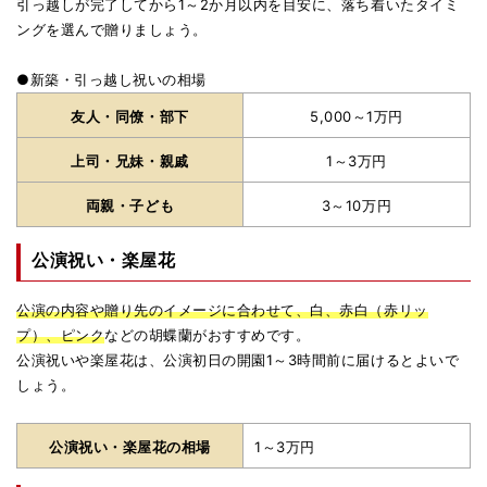
引っ越しが完了してから1～2か月以内を目安に、落ち着いたタイミ
ングを選んで贈りましょう。
●新築・引っ越し祝いの相場
友人・同僚・部下
5,000～1万円
上司・兄妹・親戚
1～3万円
両親・子ども
3～10万円
公演祝い・楽屋花
公演の内容や贈り先のイメージに合わせて、白、赤白（赤リッ
プ）、ピンク
などの胡蝶蘭がおすすめです。
公演祝いや楽屋花は、公演初日の開園1～3時間前に届けるとよいで
しょう。
公演祝い・楽屋花の相場
1～3万円