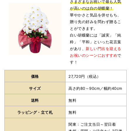
さまざまなお祝いで最も人気
が高いのは白の胡蝶蘭！
華やかさと気品を併せもち、
贈り先の好みを問わず贈るこ
とができます。
白い胡蝶蘭には「誠実」「純
粋」「平和」といった花言葉
があり、
新しい門出を迎える
お祝いのシーンにおすすめ
で
す！
価格
27,720円（税込）
サイズ
高さ約80～90cm／幅約40cm
送料
無料
ラッピング・立て札
無料
関東：ご注文当日～翌日着
本州・四国：ご注文から2日後