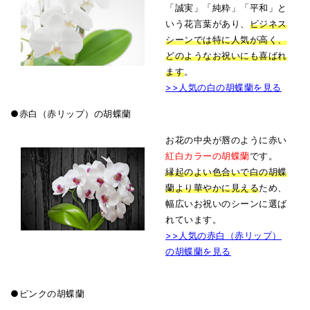
「誠実」「純粋」「平和」と
いう花言葉があり、
ビジネス
シーンでは特に人気が高く、
どのようなお祝いにも喜ばれ
ます
。
>>人気の白の胡蝶蘭を見る
●赤白（赤リップ）の胡蝶蘭
お花の中央が唇のように赤い
紅白カラーの胡蝶蘭
です。
縁起のよい色合いで白の胡蝶
蘭より華やかに見える
ため、
幅広いお祝いのシーンに選ば
れています。
>>人気の赤白（赤リップ）
の胡蝶蘭を見る
●ピンクの胡蝶蘭