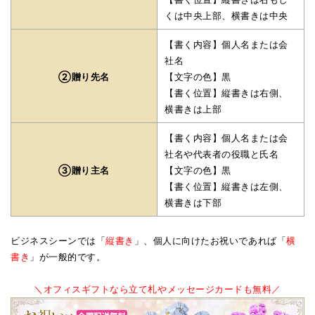
くは中央上部、横書きは中央
【書く内容】個人名または会
社名
②贈り先名
【文字の色】黒
【書く位置】縦書きは右側、
横書きは上部
【書く内容】個人名または会
社名や代表者の役職と氏名
③贈り主名
【文字の色】黒
【書く位置】縦書きは左側、
横書きは下部
ビジネスシーンでは「
縦書き
」、個人に向けたお祝いであれば「
横
書き
」が一般的です。
＼オフィスギフトなら立て札やメッセージカードも無料／