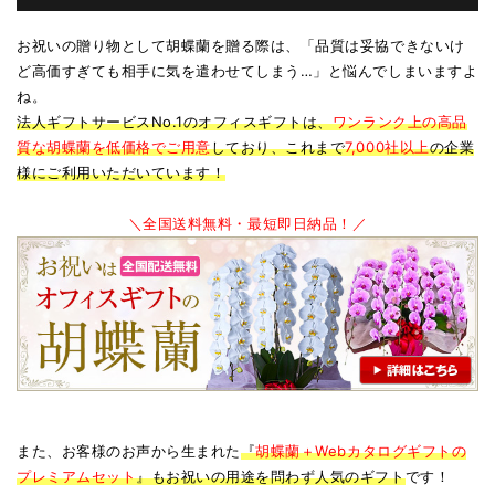
お祝いの贈り物として胡蝶蘭を贈る際は、「品質は妥協できないけ
ど高価すぎても相手に気を遣わせてしまう…」と悩んでしまいますよ
ね。
法人ギフトサービスNo.1のオフィスギフトは、
ワンランク上の高品
質な胡蝶蘭を低価格でご用意
しており、これまで
7,000社以上
の企業
様にご利用いただいています！
＼全国送料無料・最短即日納品！／
また、お客様のお声から生まれた
『
胡蝶蘭＋Webカタログギフトの
プレミアムセット
』もお祝いの用途を問わず人気のギフト
です！