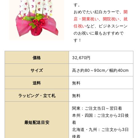
す。
おめでたい紅白カラーで、
開
店・開業祝い
、
開院祝い
、
就
任祝い
など、ビジネスシーン
のお祝いに最もおすすめで
す！
価格
32,670円
サイズ
高さ約80～90cm／幅約40cm
送料
無料
ラッピング・立て札
無料
関東：ご注文当日～翌日着
本州・四国：ご注文から2日後
最短配送目安
着
北海道・九州：ご注文から3日
後着