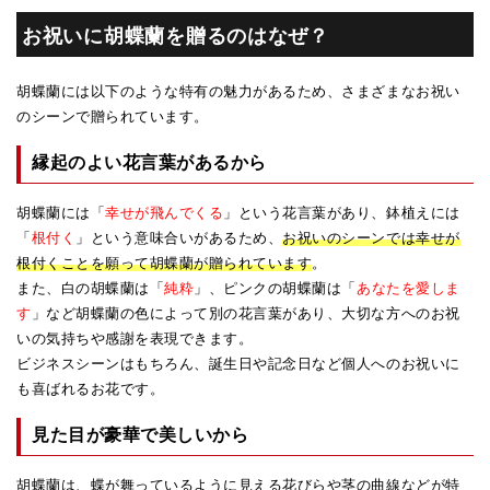
お祝いに胡蝶蘭を贈るのはなぜ？
胡蝶蘭には以下のような特有の魅力があるため、さまざまなお祝い
のシーンで贈られています。
縁起のよい花言葉があるから
胡蝶蘭には「
幸せが飛んでくる
」という花言葉があり、鉢植えには
「
根付く
」という意味合いがあるため、
お祝いのシーンでは幸せが
根付くことを願って胡蝶蘭が贈られています
。
また、白の胡蝶蘭は「
純粋
」、ピンクの胡蝶蘭は「
あなたを愛しま
す
」など胡蝶蘭の色によって別の花言葉があり、大切な方へのお祝
いの気持ちや感謝を表現できます。
ビジネスシーンはもちろん、誕生日や記念日など個人へのお祝いに
も喜ばれるお花です。
見た目が豪華で美しいから
胡蝶蘭は、蝶が舞っているように見える花びらや茎の曲線などが特