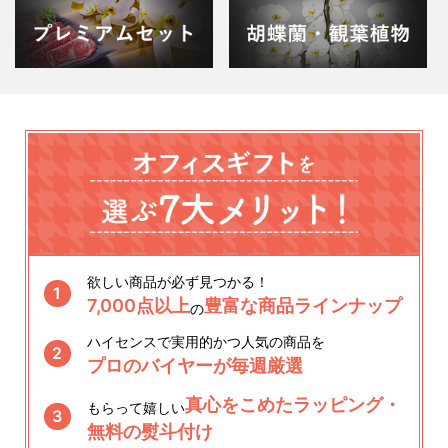
欲しい商品が必ず見つかる！
1
7,000点以上
豊富な商品ラインナップ
の
ハイセンスで実用的かつ人気の商品を
2
プロのバイヤーが毎週厳選
真心をこめたラッピング・
もらって嬉しい
3
無料の熨斗付け