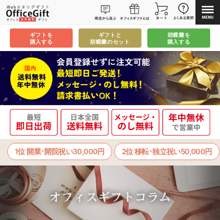
ギフトを
ギフトと
胡蝶蘭を
購入する
胡蝶蘭のセット
購入する
1位 開業･開院祝い30,000円
2位 移転･独立祝い50,000円