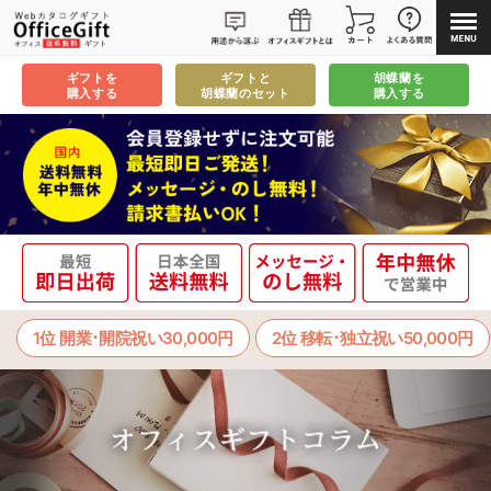
ギフトを
ギフトと
胡蝶蘭を
購入する
胡蝶蘭のセット
購入する
1位 開業･開院祝い30,000円
2位 移転･独立祝い50,000円