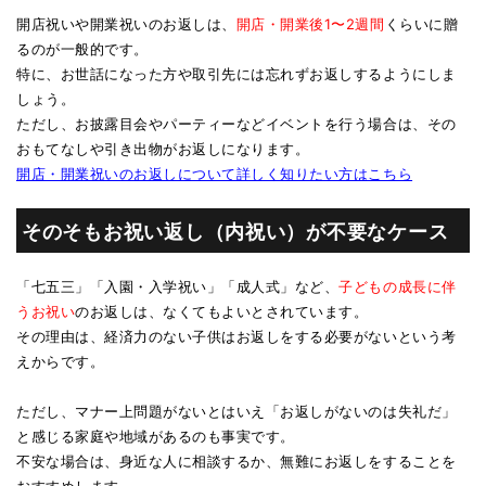
開店祝いや開業祝いのお返しは、
開店・開業後1〜2週間
くらいに贈
るのが一般的です。
特に、お世話になった方や取引先には忘れずお返しするようにしま
しょう。
ただし、お披露目会やパーティーなどイベントを行う場合は、その
おもてなしや引き出物がお返しになります。
開店・開業祝いのお返しについて詳しく知りたい方はこちら
そのそもお祝い返し（内祝い）が不要なケース
「七五三」「入園・入学祝い」「成人式」など、
子どもの成長に伴
うお祝い
のお返しは、なくてもよいとされています。
その理由は、経済力のない子供はお返しをする必要がないという考
えからです。
ただし、マナー上問題がないとはいえ「お返しがないのは失礼だ」
と感じる家庭や地域があるのも事実です。
不安な場合は、身近な人に相談するか、無難にお返しをすることを
おすすめします。