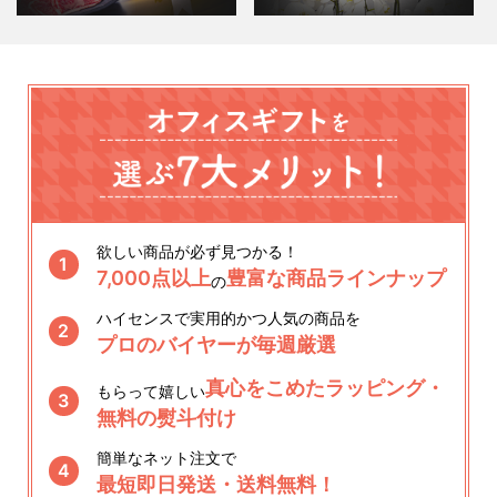
欲しい商品が必ず見つかる！
1
7,000点以上
豊富な商品ラインナップ
の
ハイセンスで実用的かつ人気の商品を
2
プロのバイヤーが毎週厳選
真心をこめたラッピング・
もらって嬉しい
3
無料の熨斗付け
簡単なネット注文で
4
最短即日発送・送料無料！