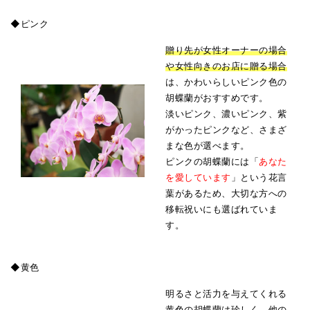
◆ピンク
贈り先が女性オーナーの場合
や女性向きのお店に贈る場合
は、かわいらしいピンク色の
胡蝶蘭がおすすめです。
淡いピンク、濃いピンク、紫
がかったピンクなど、さまざ
まな色が選べます。
ピンクの胡蝶蘭には「
あなた
を愛しています
」という花言
葉があるため、大切な方への
移転祝いにも選ばれていま
す。
◆黄色
明るさと活力を与えてくれる
黄色の胡蝶蘭は珍しく、他の