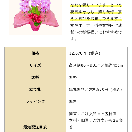
なたを愛しています」という
花言葉をもち、贈り先様に驚
きと喜びをお届けできます！
女性オーナー様や女性向け店
舗への移転祝いにおすすめで
す。
価格
32,670円（税込）
サイズ
高さ約80～90cm／幅約40cm
送料
無料
立て札
紙札無料／木札550円（税込）
ラッピング
無料
関東：ご注文当日～翌日着
本州・四国：ご注文から2日後
最短配送目安
着