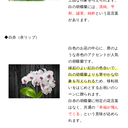
白の胡蝶蘭には、
清純
、
平
和
、
誠実
、
純粋
という花言葉
があります。
◆白赤（赤リップ）
白色のお花の中心に、唇のよ
うな赤色のアクセントが人気
の胡蝶蘭です。
縁起のよい紅白の色合いで、
白の胡蝶蘭よりも華やかな印
象を与えられる
ため、移転祝
いをはじめとするお祝いのシ
ーンに贈られます。
白赤の胡蝶蘭に特定の花言葉
はなく、共通の「
幸福が飛ん
でくる
」という意味が込めら
れます。