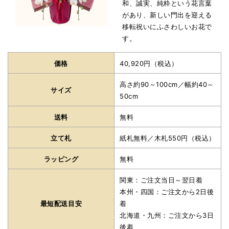
和、誠実、純粋という花言葉
があり、新しい門出を迎える
移転祝いにふさわしいお花で
す。
価格
40,920円（税込）
高さ約90～100cm／幅約40～
サイズ
50cm
送料
無料
立て札
紙札無料／木札550円（税込）
ラッピング
無料
関東：ご注文当日～翌日着
本州・四国：ご注文から2日後
最短配送目安
着
北海道・九州：ご注文から3日
後着