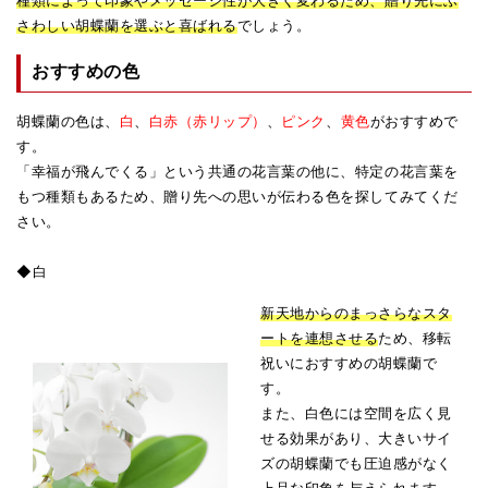
さわしい胡蝶蘭を選ぶと喜ばれる
でしょう。
おすすめの色
胡蝶蘭の色は、
白
、
白赤（赤リップ）
、
ピンク
、
黄色
がおすすめで
す。
「幸福が飛んでくる」という共通の花言葉の他に、特定の花言葉を
もつ種類もあるため、贈り先への思いが伝わる色を探してみてくだ
さい。
◆白
新天地からのまっさらなスタ
ートを連想させる
ため、移転
祝いにおすすめの胡蝶蘭で
す。
また、白色には空間を広く見
せる効果があり、大きいサイ
ズの胡蝶蘭でも圧迫感がなく
上品な印象を与えられます。