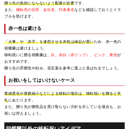
贈り先の負担にならないよう配慮が必要
です。
また、
移転先の住所
、
会社名
、
代表者名
なども確認しておくとトラ
ブルを防げます。
赤一色は避ける
「火事」や「赤字」を連想させる赤色は縁起が悪い
ため、赤一色の
胡蝶蘭は避けましょう。
移転祝いに贈る胡蝶蘭は、
白
、
赤白（赤リップ）
、
ピンク
、
黄色
が
おすすめです。
贈り先の雰囲気や好み、花言葉を参考に選ぶと喜ばれるでしょう。
お祝いをしてはいけないケース
業績悪化や業務縮小などによる移転の場合は、移転祝いを贈ると失
礼
にあたります。
また、贈り先が贈答品を受け取らない方針を示している場合も、お
祝いは控えましょう。
胡蝶蘭以外の移転祝いアイデア