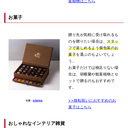
葉植物はこちら
お菓子
贈り先が気軽に受け取れるも
のを贈りたい場合は、
スタッ
フで楽しめるよう個包装のお
菓子
を選ぶのもよいでしょ
う。
お菓子だけでは物足りない場
合は、胡蝶蘭や観葉植物とセ
ットで贈るのもおすすめで
す。
>>移転祝いにおすすめのお
引用：
GODIVA
菓子はこちら
おしゃれなインテリア雑貨