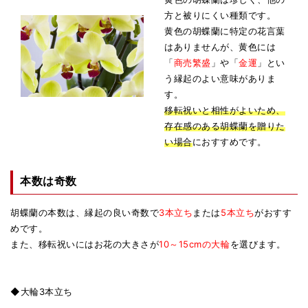
方と被りにくい種類です。
黄色の胡蝶蘭に特定の花言葉
はありませんが、黄色には
「
商売繁盛
」や「
金運
」とい
う縁起のよい意味がありま
す。
移転祝いと相性がよいため、
存在感のある胡蝶蘭を贈りた
い場合
におすすめです。
本数は奇数
胡蝶蘭の本数は、縁起の良い奇数で
3本立ち
または
5本立ち
がおすす
めです。
また、移転祝いにはお花の大きさが
10～15cmの大輪
を選びます。
◆大輪3本立ち