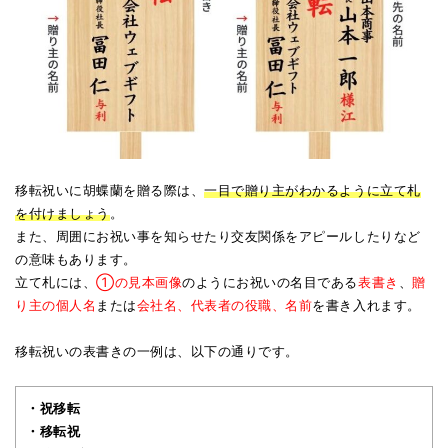
移転祝いに胡蝶蘭を贈る際は、
一目で贈り主がわかるように立て札
を付けましょう
。
また、周囲にお祝い事を知らせたり交友関係をアピールしたりなど
の意味もあります。
立て札には、
①の見本画像
のようにお祝いの名目である
表書き
、
贈
り主の個人名
または
会社名、代表者の役職、名前
を書き入れます。
移転祝いの表書きの一例は、以下の通りです。
・祝移転
・移転祝