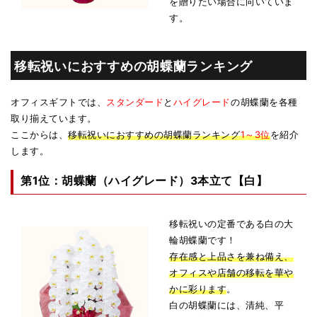
を贈りたい場合に向いていま
す。
移転祝いにおすすめの胡蝶蘭ランキング
オフィスギフトでは、
スタンダード
と
ハイグレード
の胡蝶蘭を各種
取り揃えています。
ここからは、
移転祝いにおすすめの胡蝶蘭ランキング
1～3位
を紹介
します。
第1位：胡蝶蘭（ハイグレード）3本立て【白】
移転祝いの定番である白の大
輪胡蝶蘭です！
存在感と上品さを兼ね備え、
オフィスや店舗の移転を華や
かに彩ります
。
白の胡蝶蘭には、清純、平