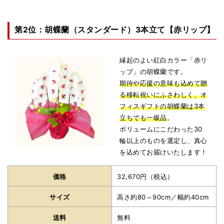
第2位：胡蝶蘭（スタンダード）3本立て【赤リップ】
縁起のよい紅白カラー「赤リ
ップ」の胡蝶蘭です。
期待や応援の意味も込めて贈
る移転祝いにふさわしく、オ
フィスギフトの胡蝶蘭は3本
立ちでも一級品
。
ボリュームにこだわった30
輪以上のものを選定し、真心
を込めてお届けいたします！
価格
32,670円（税込）
サイズ
高さ約80～90cm／幅約40cm
送料
無料