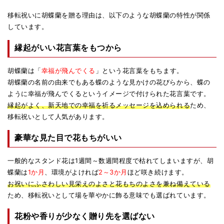
移転祝いに胡蝶蘭を贈る理由は、以下のような胡蝶蘭の特性が関係
しています。
縁起がいい花言葉をもつから
胡蝶蘭は「
幸福が飛んでくる
」という花言葉をもちます。
胡蝶蘭の名前の由来でもある蝶のような見かけの花びらから、蝶の
ように幸福が飛んでくるというイメージで付けられた花言葉です。
縁起がよく、新天地での幸福を祈るメッセージを込められる
ため、
移転祝いとして人気があります。
豪華な見た目で花もちがいい
一般的なスタンド花は1週間～数週間程度で枯れてしまいますが、胡
蝶蘭は
1か月
、環境がよければ
2～3か月
ほど咲き続けます。
お祝いにふさわしい見栄えのよさと花もちのよさを兼ね備えている
ため、移転祝いとして場を華やかに飾る意味でも選ばれています。
花粉や香りが少なく贈り先を選ばない