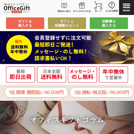
ギフトを
ギフトと
胡蝶蘭を
購入する
胡蝶蘭のセット
購入する
1位 開業･開院祝い30,000円
2位 移転･独立祝い50,000円