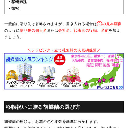
・移転御祝
・御祝
一般的に贈り先は省略されますが、書き入れる場合は
②の見本画像
のように
贈り先の個人名
または
会社名、代表者の役職、名前
を加え
ましょう。
＼ラッピング・立て札無料の人気胡蝶蘭／
移転祝いに贈る胡蝶蘭の選び方
胡蝶蘭の種類は、お花の色や本数を基準に分かれます。
種類によって印象やメッセージ性が大きく変わるため、贈り先にふ