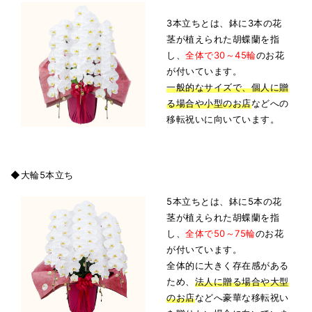
3本立ちとは、鉢に3本の花
茎が植えられた胡蝶蘭を指
し、
全体で30～45輪
のお花
が付いています。
一般的なサイズで、個人に贈
る場合や小型のお店
などへの
移転祝いに向いています。
◆大輪5本立ち
5本立ちとは、鉢に5本の花
茎が植えられた胡蝶蘭を指
し、
全体で50～75輪
のお花
が付いています。
全体的に大きく存在感がある
ため、
法人に贈る場合や大型
のお店
などへ豪華な移転祝い