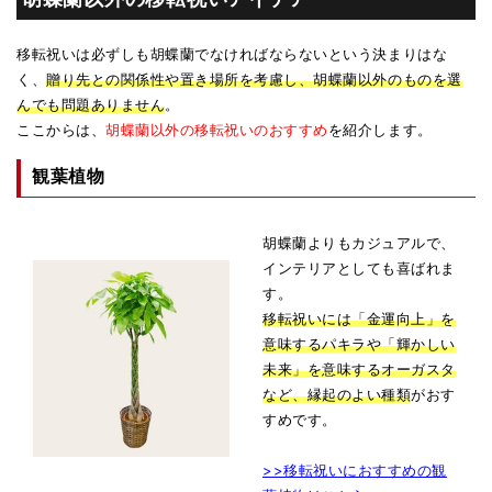
移転祝いは必ずしも胡蝶蘭でなければならないという決まりはな
く、
贈り先との関係性や置き場所を考慮し、胡蝶蘭以外のものを選
んでも問題ありません
。
ここからは、
胡蝶蘭以外の移転祝いのおすすめ
を紹介します。
観葉植物
胡蝶蘭よりもカジュアルで、
インテリアとしても喜ばれま
す。
移転祝いには「金運向上」を
意味するパキラや「輝かしい
未来」を意味するオーガスタ
など、縁起のよい種類
がおす
すめです。
>>移転祝いにおすすめの観