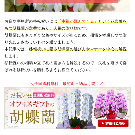
お店や事務所の移転祝いには
「
幸福が飛んでくる
」という花言葉を
もつ胡蝶蘭が定番であり、人気の贈り物
です。
胡蝶蘭にもさまざまな色やサイズがあるため、相場を考慮しつつ贈
り先にふさわしいものを選びましょう。
本記事では、
移転祝いに贈る胡蝶蘭の選び方やマナーを中心に解説
します。
移転祝いの相場や立て札の書き方も解説するので、失礼を避けて喜
ばれる移転祝いを贈れるようお役立てください。
＼全国送料無料、最短即日納品可能！／