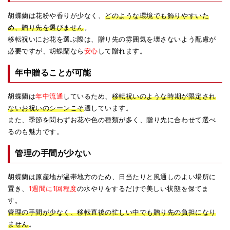
胡蝶蘭は花粉や香りが少なく、
どのような環境でも飾りやすいた
め、贈り先を選びません
。
移転祝いにお花を選ぶ際は、贈り先の雰囲気を壊さないよう配慮が
必要ですが、胡蝶蘭なら
安心
して贈れます。
年中贈ることが可能
胡蝶蘭は
年中流通
しているため、
移転祝いのような時期が限定され
ないお祝いのシーンこそ
適しています。
また、季節を問わずお花や色の種類が多く、贈り先に合わせて選べ
るのも魅力です。
管理の手間が少ない
胡蝶蘭は原産地が温帯地方のため、日当たりと風通しのよい場所に
置き、
1週間に1回程度
の水やりをするだけで美しい状態を保てま
す。
管理の手間が少なく、移転直後の忙しい中でも贈り先の負担になり
ません
。