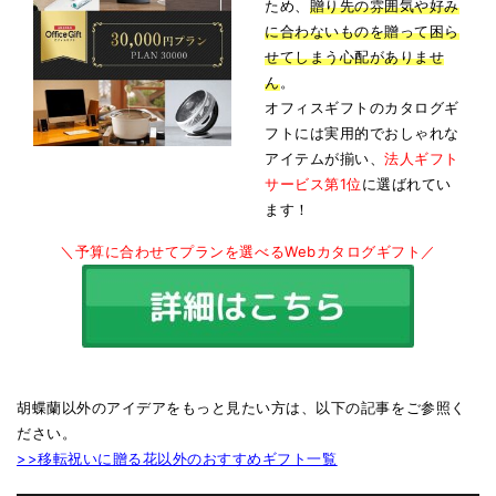
ため、
贈り先の雰囲気や好み
に合わないものを贈って困ら
せてしまう心配がありませ
ん
。
オフィスギフトのカタログギ
フトには実用的でおしゃれな
アイテムが揃い、
法人ギフト
サービス第1位
に選ばれてい
ます！
＼予算に合わせてプランを選べるWebカタログギフト／
胡蝶蘭以外のアイデアをもっと見たい方は、以下の記事をご参照く
ださい。
>>移転祝いに贈る花以外のおすすめギフト一覧