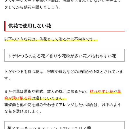
メッセージカードを書いた際は、忌語が含まれていないかをチェッ
クしてから供花を贈りましょう。
供花で使用しない花
以下のような花は、供花として贈るのに不向きです。
トゲやつるのある花／香りや花粉が多い花／枯れやすい花
トゲやつるを持つ花は、宗教や縁起などの理由からNGとされていま
す。
また供花は通夜や葬式、故人の枕元に飾るため、
枯れやすい花
や
花
粉が飛び散る花
は適していません。
胡蝶蘭と他の花を組み合わせてアレンジしたい場合は、以下のよう
な花を選びましょう。
菊／カーネーション／デンファレ／ユリ／蘭