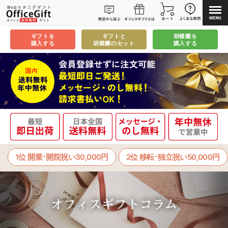
ギフトを
ギフトと
胡蝶蘭を
購入する
胡蝶蘭のセット
購入する
1位 開業･開院祝い30,000円
2位 移転･独立祝い50,000円