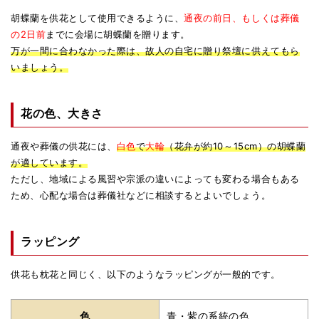
胡蝶蘭を供花として使用できるように、
通夜の前日、もしくは葬儀
の2日前
までに会場に胡蝶蘭を贈ります。
万が一間に合わなかった際は、故人の自宅に贈り祭壇に供えてもら
いましょう。
花の色、大きさ
通夜や葬儀の供花には、
白色
で
大輪
（花弁が約10～15cm）の胡蝶蘭
が適しています。
ただし、地域による風習や宗派の違いによっても変わる場合もある
ため、心配な場合は葬儀社などに相談するとよいでしょう。
ラッピング
供花も枕花と同じく、以下のようなラッピングが一般的です。
色
青・紫の系統の色