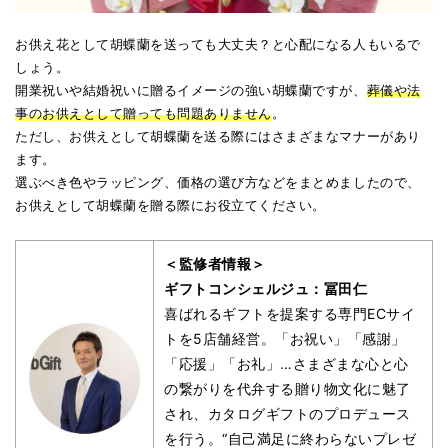
お供え花として胡蝶蘭を送っても大丈夫？と心配になる人もいるで
しょう。
開業祝いや結婚祝いに贈るイメージの強い胡蝶蘭ですが、
葬儀や法
事のお供えとして贈っても問題ありません
。
ただし、お供えとして胡蝶蘭を送る際にはさまざまなマナーがあり
ます。
選ぶべき色やラッピング、価格の選び方などをまとめましたので、
お供えとして胡蝶蘭を贈る際にお役立てください。
＜監修者情報＞
ギフトコンシェルジュ：冨田仁
喜ばれるギフトを提案する専門ECサイ
トを5店舗経営。「お祝い」「感謝」
「応援」「お礼」…さまざまな心と心
の繋がりを代弁する贈り物文化に魅了
され、カタログギフトのプロデュース
を行う。“自己満足に終わらないプレゼ