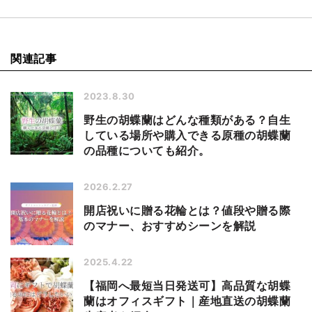
関連記事
2023.8.30
野生の胡蝶蘭はどんな種類がある？自生
している場所や購入できる原種の胡蝶蘭
の品種についても紹介。
2026.2.27
開店祝いに贈る花輪とは？値段や贈る際
のマナー、おすすめシーンを解説
2025.4.22
【福岡へ最短当日発送可】高品質な胡蝶
蘭はオフィスギフト｜産地直送の胡蝶蘭