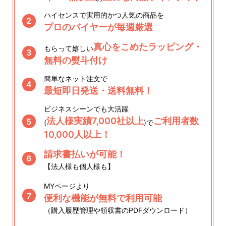
ハイセンスで実用的かつ人気の商品を
2
プロのバイヤーが毎週厳選
真心をこめたラッピング・
もらって嬉しい
3
無料の熨斗付け
簡単なネット注文で
4
最短即日発送・送料無料！
ビジネスシーンでも大活躍
法人様実績7,000社以上
ご利用者数
5
(
)で
10,000人以上！
請求書払いが可能！
6
【法人様も個人様も】
MYページより
7
便利な機能が無料で利用可能
（購入履歴管理や領収書のPDFダウンロード）