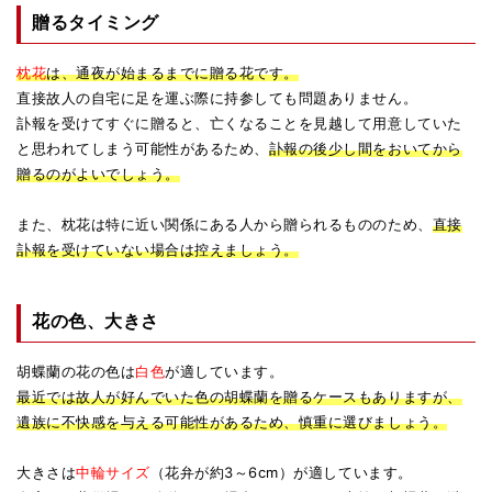
贈るタイミング
枕花
は、通夜が始まるまでに贈る花です。
直接故人の自宅に足を運ぶ際に持参しても問題ありません。
訃報を受けてすぐに贈ると、亡くなることを見越して用意していた
と思われてしまう可能性があるため、
訃報の後少し間をおいてから
贈るのがよいでしょう。
また、枕花は特に近い関係にある人から贈られるもののため、
直接
訃報を受けていない場合は控えましょう。
花の色、大きさ
胡蝶蘭の花の色は
白色
が適しています。
最近では故人が好んでいた色の胡蝶蘭を贈るケースもありますが、
遺族に不快感を与える可能性があるため、慎重に選びましょう。
大きさは
中輪サイズ
（花弁が約3～6cm）が適しています。