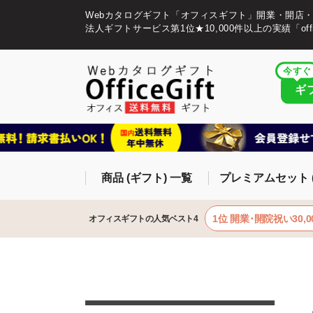
Webカタログギフト「オフィスギフト」開業・開店
法人ギフトサービス第1位★10,000件以上の実績「offic
今すぐ
ギ
商品 (ギフト) 一覧
プレミアムセット 
1位 開業･開院祝い30,0
オフィスギフトの人気ベスト4