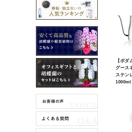
【ボダム
グース
ステン
1000ml