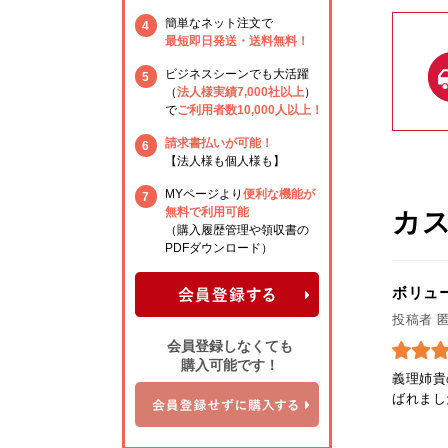
簡単なネット注文で
4
最短即日発送・送料無料！
ビジネスシーンでも大活躍
5
（
法人様実績7,000社以上
）
で
ご利用者数10,000人以上！
請求書払いが可能！
6
【法人様も個人様も】
MYページより
便利な機能が
7
無料で利用可能
カ
（購入履歴管理や領収書の
PDFダウンロード）
ボリュ
投稿者 
会員登録しなくても
購入可能です！
義理姉貴
ばれました