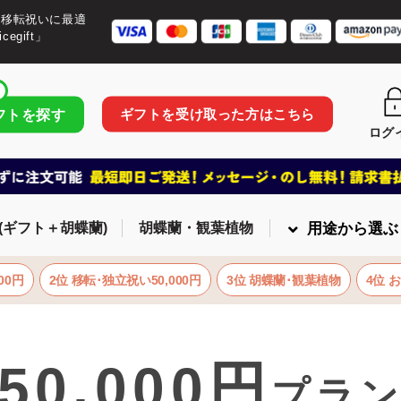
・移転祝いに最適
egift」
ギフトを受け取った方はこちら
フトを探す
ログ
(ギフト＋胡蝶蘭)
胡蝶蘭・観葉植物
用途から選ぶ
00円
2位 移転･独立祝い50,000円
3位 胡蝶蘭･観葉植物
4位 
50,000円
プラ