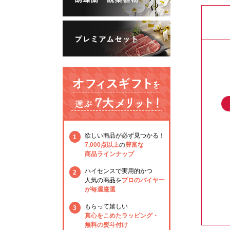
欲しい商品が必ず見つかる！
1
7,000点以上
の
豊富な
商品ラインナップ
ハイセンスで実用的かつ
2
人気の商品を
プロのバイヤー
が毎週厳選
もらって嬉しい
3
真心をこめたラッピング・
無料の熨斗付け