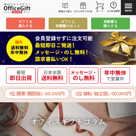
ギフトを
ギフトと
胡蝶蘭を
購入する
胡蝶蘭のセット
購入する
1位 開業･開院祝い30,000円
2位 移転･独立祝い50,000円