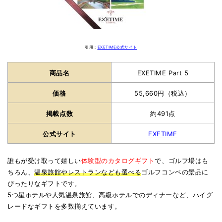
引用：
EXETIME公式サイト
商品名
EXETIME Part 5
価格
55,660円（税込）
掲載点数
約491点
公式サイト
EXETIME
誰もが受け取って嬉しい
体験型のカタログギフト
で、ゴルフ場はも
ちろん、
温泉旅館やレストランなども選べる
ゴルフコンペの景品に
ぴったりなギフトです。
5つ星ホテルや人気温泉旅館、高級ホテルでのディナーなど、ハイグ
レードなギフトを多数揃えています。