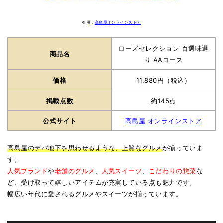
引用：
高島屋オンラインストア
ローズセレクション 百選味選
商品名
り AAコース
価格
11,880円（税込）
掲載点数
約145点
公式サイト
高島屋 オンラインストア
高島屋のデパ地下を思わせるような、上質なグルメ
が揃っていま
す。
人気ブランド
や
老舗のグルメ
、
人気スイーツ
、
こだわりの惣菜
な
ど、受け取って嬉しいアイテムが充実している点も魅力です。
幅広い年代に愛されるグルメやスイーツが揃っています。