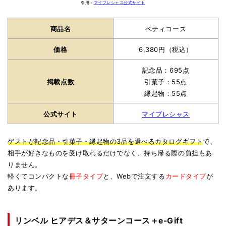
引用：
マイプレシャス公式サイト
商品名
ベティコース
価格
6,380円（税込）
記念品：695点
掲載点数
引菓子：55点
縁起物：55点
公式サイト
マイプレシャス
ゲストが記念品・引菓子・縁起物の3品を選べるカタログギフト
で、
相手が好きなものを受け取れるだけでなく、持ち帰る際の負担もあ
りません。
軽くてコンパクトな
冊子タイプ
と、Webで注文する
カードタイプ
が
あります。
リンベル ヒアデス＆サターンコース＋e-Gift