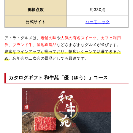
掲載点数
約330点
公式サイト
ハーモニック
ア・ラ・グルメは、
老舗の味
や
人気の有名スイーツ
、
カフェ利用
券
、
ブランド牛
、
産地直送品
などさまざまなグルメが並びます。
豊富なラインアップが揃っており、幅広いシーンで活躍できるた
め
、忘年会や二次会の景品としても最適です。
カタログギフト 和牛苑「優（ゆう）」コース