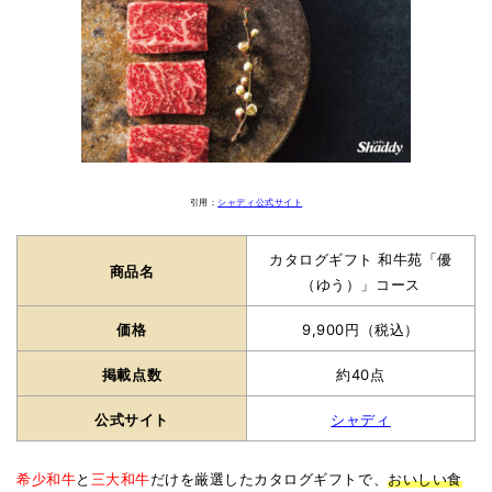
引用：
シャディ公式サイト
カタログギフト 和牛苑「優
商品名
（ゆう）」コース
価格
9,900円（税込）
掲載点数
約40点
公式サイト
シャディ
希少和牛
と
三大和牛
だけを厳選したカタログギフトで、
おいしい食