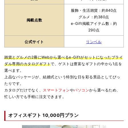
服飾・生活雑貨：約840点
グルメ：約380点
掲載点数
e-Gift掲載アイテム数：約
290点
公式サイト
リンベル
雑貨とグルメの2冊にWebから選べるe-Giftがセットになったブライ
ダル専用のカタログギフト
で、ゲストは豊富なギフトの中から1点を
選べます。
上品なパッケージが、結婚式という特別な日を彩る景品としてぴっ
たりです。
カタログだけでなく、
スマートフォン
や
パソコン
から選べるため、
忙しい方でも手軽に注文できます。
オフィスギフト 10,000円プラン