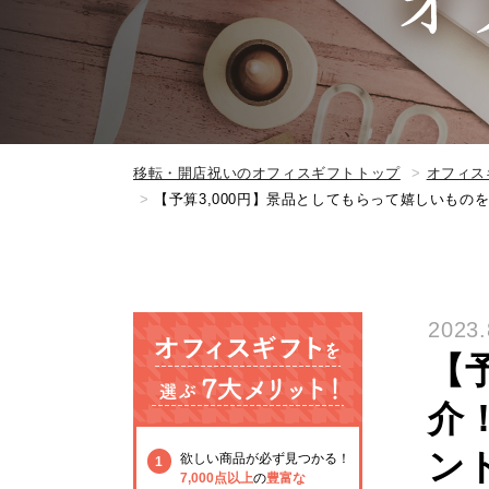
移転・開店祝いのオフィスギフトトップ
オフィス
【予算3,000円】景品としてもらって嬉しいも
2023.
【
介
ン
欲しい商品が必ず見つかる！
1
7,000点以上
の
豊富な