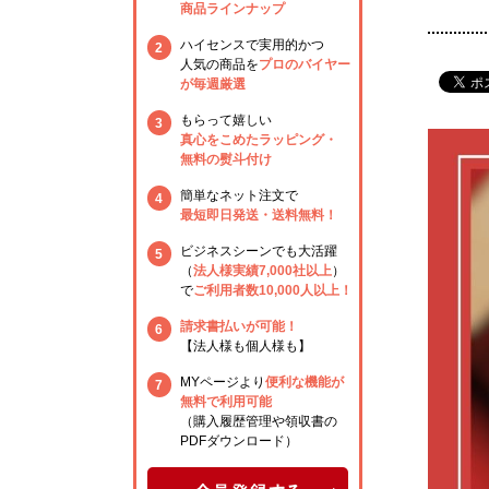
商品ラインナップ
ハイセンスで実用的かつ
2
人気の商品を
プロのバイヤー
が毎週厳選
もらって嬉しい
3
真心をこめたラッピング・
無料の熨斗付け
簡単なネット注文で
4
最短即日発送・送料無料！
ビジネスシーンでも大活躍
5
（
法人様実績7,000社以上
）
で
ご利用者数10,000人以上！
請求書払いが可能！
6
【法人様も個人様も】
MYページより
便利な機能が
7
無料で利用可能
（購入履歴管理や領収書の
PDFダウンロード）