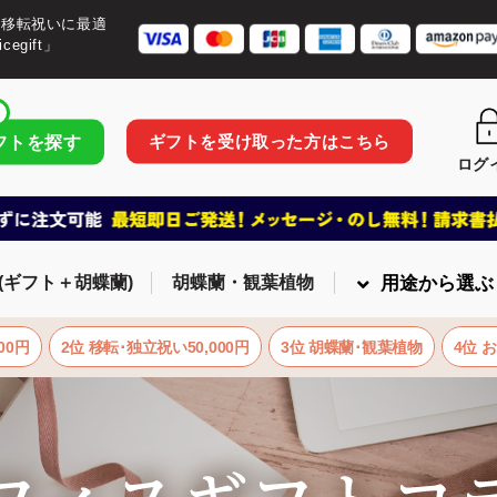
・移転祝いに最適
egift」
ギフトを受け取った方はこちら
フトを探す
ログ
(ギフト＋胡蝶蘭)
胡蝶蘭・観葉植物
用途から選ぶ
00円
2位 移転･独立祝い50,000円
3位 胡蝶蘭･観葉植物
4位 