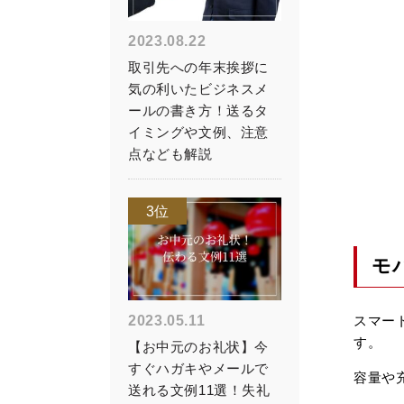
2023.08.22
取引先への年末挨拶に
気の利いたビジネスメ
ールの書き方！送るタ
イミングや文例、注意
点なども解説
3位
モ
2023.05.11
スマー
す。
【お中元のお礼状】今
すぐハガキやメールで
容量や
送れる文例11選！失礼