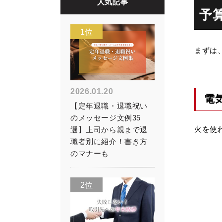
人気記事
予
1位
まずは
2026.01.20
電
【定年退職・退職祝い
のメッセージ文例35
火を使
選】上司から親まで退
職者別に紹介！書き方
のマナーも
2位