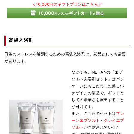
＼10,000円のギフトプランはこちら／
高級入浴剤
日常のストレスを解消するための高級入浴剤は、景品としても需要
があります。
なかでも、NEHANの「エプ
ソルト入浴剤セット」はパッ
ケージにもこだわった美しい
デザインの製品で、ギフトと
しての豪華さを演出すること
が可能です。
また、こちらのセットは
プレ
ーンエプソルト
と
クレイエプ
ソルト
が同封されているた