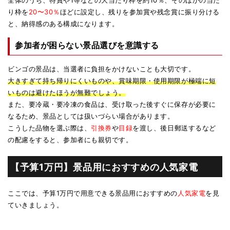
全体のうち、特賞や1等などの大当たり枠を約10％、そのほかの当た
り枠を
20〜30％
ほどに設定し、残りを参加賞や残念賞に振り分ける
と、納得感のある構成になります。
参加者が困らない景品選びを意識する
ビンゴの景品は、当選者に負担をかけないことも大切です。
大きすぎて持ち帰りにくいものや、賞味期限・使用期限が極端に短
いものは避けたほうが無難でしょう。
また、要冷蔵・要冷凍の食品は、受け取った後すぐに保存が必要に
なるため、景品としては扱いづらい場合があります。
こうした品物を選ぶ際は、
引換券
や
目録
を渡し、後日郵送するなど
の配慮をすると、参加者にも親切です。
【予算1万円】景品用におすすめの人気家電
ここでは、予算1万円で用意できる景品用におすすめの
人気家電
を見
ていきましょう。