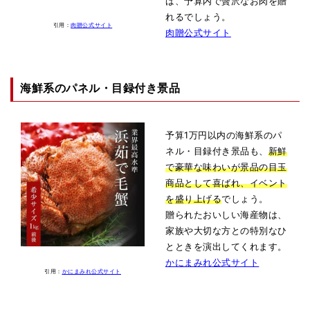
ば、予算内で贅沢なお肉を贈
れるでしょう。
引用：
肉贈公式サイト
肉贈公式サイト
海鮮系のパネル・目録付き景品
予算1万円以内の海鮮系のパ
ネル・目録付き景品も、
新鮮
で豪華な味わいが景品の目玉
商品として喜ばれ、イベント
を盛り上げる
でしょう。
贈られたおいしい海産物は、
家族や大切な方との特別なひ
とときを演出してくれます。
かにまみれ公式サイト
引用：
かにまみれ公式サイト