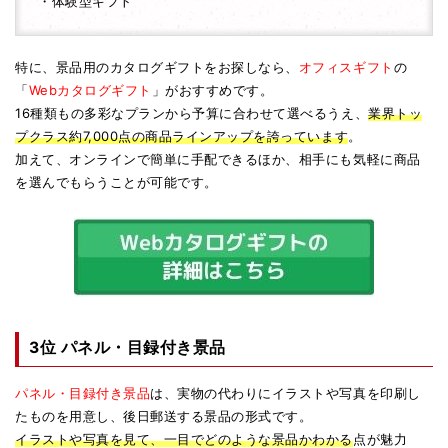
・体験型ギフト
特に、景品用のカタログギフトをお探しなら、
オフィスギフト
の
「
Webカタログギフト
」がおすすめです。
16種類もの多彩なプランから予算に合わせて選べるうえ、
業界トッ
プクラス約7,000点の商品ラインアップを誇っています
。
加えて、オンラインで簡単に手配できるほか、相手にも気軽に商品
を選んでもらうことが可能です。
3位 パネル・目録付き景品
パネル・目録付き景品
は、実物の代わりにイラストや写真を印刷し
たものを用意し、後日郵送する景品の形式です。
イラストや写真を見て、一目でどのような景品かわかる
点が魅力