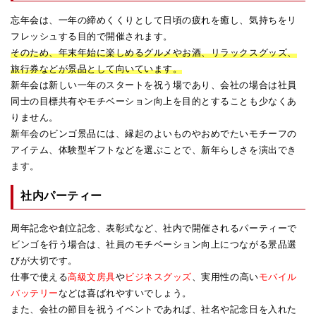
忘年会は、一年の締めくくりとして日頃の疲れを癒し、気持ちをリ
フレッシュする目的で開催されます。
そのため、年末年始に楽しめるグルメやお酒、リラックスグッズ、
旅行券などが景品として向いています。
新年会は新しい一年のスタートを祝う場であり、会社の場合は社員
同士の目標共有やモチベーション向上を目的とすることも少なくあ
りません。
新年会のビンゴ景品には、縁起のよいものやおめでたいモチーフの
アイテム、体験型ギフトなどを選ぶことで、新年らしさを演出でき
ます。
社内パーティー
周年記念や創立記念、表彰式など、社内で開催されるパーティーで
ビンゴを行う場合は、社員のモチベーション向上につながる景品選
びが大切です。
仕事で使える
高級文房具
や
ビジネスグッズ
、実用性の高い
モバイル
バッテリー
などは喜ばれやすいでしょう。
また、会社の節目を祝うイベントであれば、社名や記念日を入れた