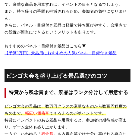
で、豪華な商品を用意すれば、イベントの目玉となるでしょう。
また、持ち帰りの手間も軽減されるため、参加者の負担になりませ
ん。
さらに、パネル・目録付き景品は軽量で持ち運びやすく、会場内で
の設置が簡単にできるというメリットもあります。
おすすめのパネル・目録付き景品はこちら▼
【予算1万円】景品用におすすめの人気パネル・目録付き景品
ビンゴ大会を盛り上げる景品選びのコツ
特賞から残念賞まで、景品はランク分けして用意する
ビンゴ大会の景品は、数万円クラスの豪華なものから数百円程度の
ものまで、
幅広い価格帯
でそろえるのがポイントです。
特賞にインパクトのある景品を用意すると、参加者の期待感が高ま
り、ゲーム全体も盛り上がります。
一方で、いわゆる「
残念賞
」も内容次第では十分に喜ばれる存在に