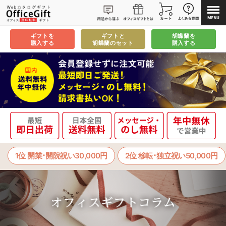
ギフトを
ギフトと
胡蝶蘭を
購入する
胡蝶蘭のセット
購入する
1位 開業･開院祝い30,000円
2位 移転･独立祝い50,000円