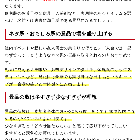
なります。
個包装のお菓子や文房具、入浴剤など、実用性のあるアイテムを選
べば、名前とは裏腹に満足感のある景品になるでしょう。
ネタ系・おもしろ系の景品で場を盛り上げる
社内イベントや親しい友人同士の集まりで行うビンゴ大会では、思
わず笑ってしまうようなネタ系の景品を取り入れるのもおすすめで
す。
札束に見えるメモ帳や、紙幣デザインのタオル、金塊風のボックス
ティッシュなど、見た目は豪華でも実は身近な日用品というギャッ
プが、会場の笑いと一体感を生み出します。
景品の数は多すぎず少なすぎずが理想
景品の個数は、参加者全体の20〜30％程度、多くても40％以内に収
めるのがバランスのよい目安です。
少なすぎると「どうせ当たらない」と感じて盛り下がってしまい、
多すぎると競争心が薄れてしまいます。