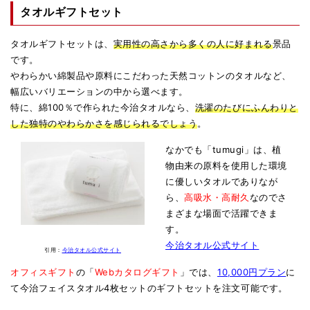
タオルギフトセット
タオルギフトセットは、
実用性の高さから多くの人に好まれる
景品
です。
やわらかい綿製品や原料にこだわった天然コットンのタオルなど、
幅広いバリエーションの中から選べます。
特に、綿100％で作られた今治タオルなら、
洗濯のたびにふんわりと
した独特のやわらかさを感じられるでしょう
。
なかでも「tumugi」は、植
物由来の原料を使用した環境
に優しいタオルでありなが
ら、
高吸水・高耐久
なのでさ
まざまな場面で活躍できま
す。
今治タオル公式サイト
引用：
今治タオル公式サイト
オフィスギフト
の「
Webカタログギフト
」では、
10,000円プラン
に
て今治フェイスタオル4枚セットのギフトセットを注文可能です。