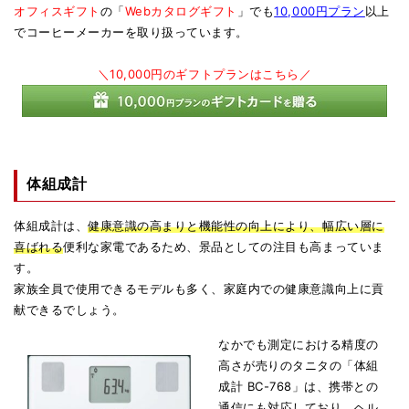
オフィスギフト
の「
Webカタログギフト
」でも
10,000円プラン
以上
でコーヒーメーカーを取り扱っています。
＼10,000円のギフトプランはこちら／
体組成計
体組成計は、
健康意識の高まりと機能性の向上により、幅広い層に
喜ばれる
便利な家電であるため、景品としての注目も高まっていま
す。
家族全員で使用できるモデルも多く、家庭内での健康意識向上に貢
献できるでしょう。
なかでも測定における精度の
高さが売りのタニタの「体組
成計 BC-768」は、携帯との
通信にも対応しており、ヘル