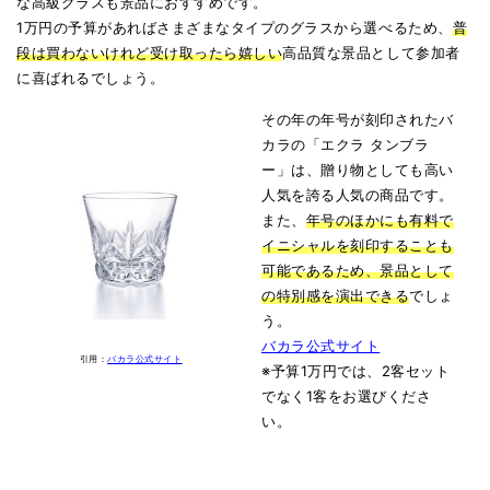
な高級グラスも景品におすすめです。
1万円の予算があればさまざまなタイプのグラスから選べるため、
普
段は買わないけれど受け取ったら嬉しい
高品質な景品として参加者
に喜ばれるでしょう。
その年の年号が刻印されたバ
カラの「エクラ タンブラ
ー」は、贈り物としても高い
人気を誇る人気の商品です。
また、
年号のほかにも有料で
イニシャルを刻印することも
可能であるため、景品として
の特別感を演出できる
でしょ
う。
バカラ公式サイト
引用：
バカラ公式サイト
※予算1万円では、2客セット
でなく1客をお選びくださ
い。