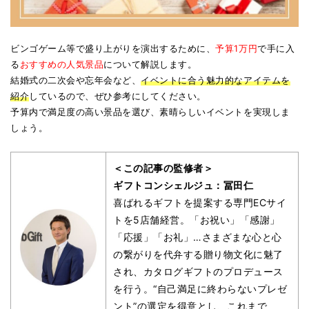
ビンゴゲーム等で盛り上がりを演出するために、
予算1万円
で手に入
る
おすすめの人気景品
について解説します。
結婚式の二次会や忘年会など、
イベントに合う魅力的なアイテムを
紹介
しているので、ぜひ参考にしてください。
予算内で満足度の高い景品を選び、素晴らしいイベントを実現しま
しょう。
＜この記事の監修者＞
ギフトコンシェルジュ：冨田仁
喜ばれるギフトを提案する専門ECサイ
トを5店舗経営。「お祝い」「感謝」
「応援」「お礼」…さまざまな心と心
の繋がりを代弁する贈り物文化に魅了
され、カタログギフトのプロデュース
を行う。“自己満足に終わらないプレゼ
ント”の選定を得意とし、これまで