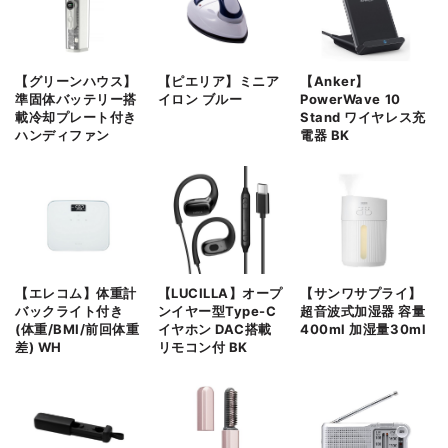
【グリーンハウス】
【ピエリア】ミニア
【Anker】
準固体バッテリー搭
イロン ブルー
PowerWave 10
載冷却プレート付き
Stand ワイヤレス充
ハンディファン
電器 BK
【エレコム】体重計
【LUCILLA】オープ
【サンワサプライ】
バックライト付き
ンイヤー型Type-C
超音波式加湿器 容量
(体重/BMI/前回体重
イヤホン DAC搭載
400ml 加湿量30ml
差) WH
リモコン付 BK