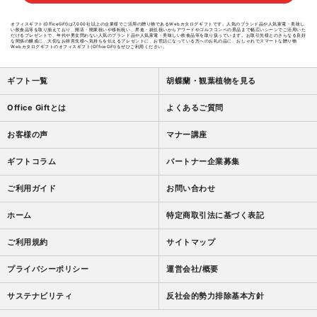
オフィスギフト(OfficeGift)は7,000社以上の企業様でご活用の贈り物であるWebカタログギフトです。人気のブランド品や人気家電・美味し
い飲食品等を取り揃えており、開店・開業祝いや移転祝い、昇進・就任祝いからアワードやゴルフコンペの景品まで幅広いシーンでご活用いた
だけるプレゼントで、年代や男女問わない人気のブランド品や人気家電・美味しい飲食品等を取り扱っています。お取引先様とのさらなる良好
な関係の醸成に、大切なお得意先様へ気持ちを伝えるプレゼントに、お世話になっている方へのお礼の品に、おしゃれでスマートな贈り物
Webカタログギフトのオフィスギフト(OfficeGift)をぜひご利用ください。
ギフト一覧
胡蝶蘭・観葉植物を見る
Office Giftとは
よくあるご質問
お客様の声
マナー講座
ギフトコラム
パートナー企業募集
ご利用ガイド
お問い合わせ
ホーム
特定商取引法に基づく表記
ご利用規約
サイトマップ
プライバシーポリシー
運営会社/概要
サステナビリティ
反社会的勢力排除基本方針