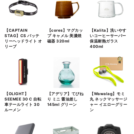
【CAPTAIN
【cores】マグカッ
【Kalita】洗いやす
STAG】CS バッテ
プ キャメル 美濃焼
いコーヒーサーバー
リーヘッドライト オ
磁器 320ml
保温耐熱ガラス
リーブ
400ml
【OLIGHT】
【アデリア】てびね
【Wawalag】モミ
SEEMEE 30 C 自転
り ミニ 醤油差し
丸 ネックマッサージ
車テールライト 30
145ml グリーン
ャー イエローグリー
ルーメン
ン