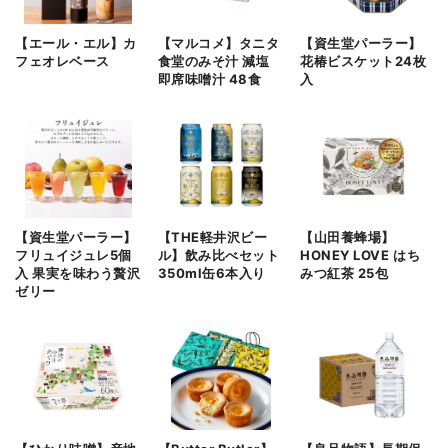
【エール・エル】カ
【マルコメ】タニタ
【資生堂パーラー】
フェオレベース
食堂のみそ汁 減塩
花椿ビスケット24枚
即席味噌汁 48食
入
【資生堂パーラー】
【‎THE軽井沢ビー
【山田養蜂場】
フリュイジュレ5個
ル】飲み比べセット
HONEY LOVE はち
入 果実を味わう贅沢
350ml缶6本入り
みつ紅茶 25包
ゼリー