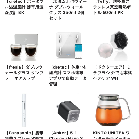
【dretec】ポータブ
【ボダム】パヴィー
【Toffy】超軽量ス
ル温湿度計 携帯用温
ナ ダブルウォール
テンレス真空断熱ボ
湿度計 BK
グラス 350ml 2個
トル 500ml PK
セット
【fresia】ダブルウ
【dretec】体重･体
【ドクターエア】ミ
ォールグラス タンブ
組成計 スマホ連動
ラブラシ 外でも本格
ラー マグカップ
アプリで自動データ
ヘアケア WH
管理
【Panasonic】携帯
【Anker】511
KINTO UNITEA ワ
除菌スプレー 次亜塩
Charger(Nano 3,
ンタッチティーポッ