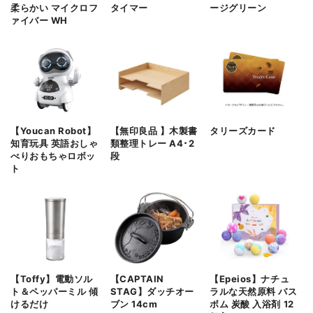
柔らかい マイクロフ
タイマー
ージグリーン
ァイバー WH
【Youcan Robot】
【無印良品 】木製書
タリーズカード
知育玩具 英語おしゃ
類整理トレー A4･2
べりおもちゃロボッ
段
ト
【Toffy】電動ソル
【CAPTAIN
【Epeios】ナチュ
ト＆ペッパーミル 傾
STAG】ダッチオー
ラルな天然原料 バス
けるだけ
ブン 14cm
ボム 炭酸 入浴剤 12