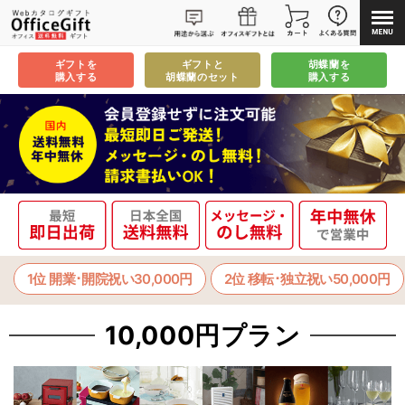
ギフトを
ギフトと
胡蝶蘭を
購入する
胡蝶蘭のセット
購入する
1位 開業･開院祝い30,000円
2位 移転･独立祝い50,000円
10,000円プラン