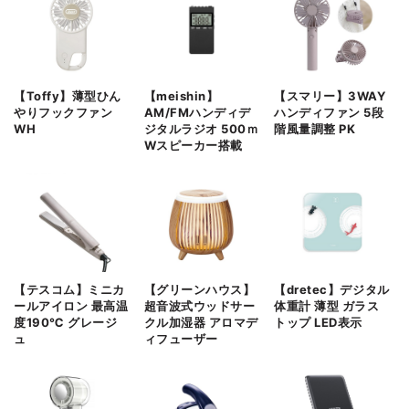
【Toffy】薄型ひん
【meishin】
【スマリー】3WAY
やりフックファン
AM/FMハンディデ
ハンディファン 5段
WH
ジタルラジオ 500ｍ
階風量調整 PK
Wスピーカー搭載
【テスコム】ミニカ
【グリーンハウス】
【dretec】デジタル
ールアイロン 最高温
超音波式ウッドサー
体重計 薄型 ガラス
度190℃ グレージ
クル加湿器 アロマデ
トップ LED表示
ュ
ィフューザー