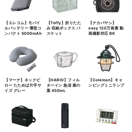
【エレコム】モバイ
【Toffy】折りたた
【ナカバヤシ】
ルバッテリー 薄型コ
み 収納ボックス バ
easy 120万画素 動
ンパクト 5000mAh
スケット
画撮影対応 BK
【マーナ】ネックピ
【HARIO】フィル
【Coleman】キャ
ロー たためば片手サ
ターイン 急須 麻の
ンピングミニランプ
イズ グレー
葉 450mL