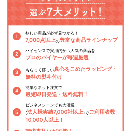
欲しい商品が必ず見つかる！
1
7,000点以上
豊富な商品ラインナップ
の
ハイセンスで実用的かつ人気の商品を
2
プロのバイヤーが毎週厳選
真心をこめたラッピング・
もらって嬉しい
3
無料の熨斗付け
簡単なネット注文で
4
最短即日発送・送料無料！
ビジネスシーンでも大活躍
法人様実績7,000社以上
ご利用者数
5
(
)で
10,000人以上！