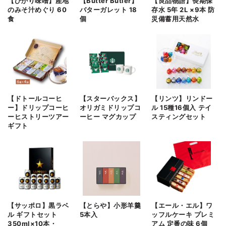
【ひかり味噌】産地
【Butter Butler】
【良品物語】長期保
のみそ汁めぐり 60
バターガレット 18
存水 5年 2L ×9本 防
食
個
災備蓄用天然水
【ドトールコーヒ
【スターバックス】
【リンツ】リンドー
ー】ドリップコーヒ
オリガミドリップコ
ル 15種16個入 テイ
ーヒストリーツアー
ーヒー マグカップ
スティングセット
ギフト
【サッポロ】黒ラベ
【とらや】小形羊羹
【エール・エル】ワ
ル ギフトセット
5本入
ッフルケーキ プレミ
350ml×10本・
アム 定番の味 6個