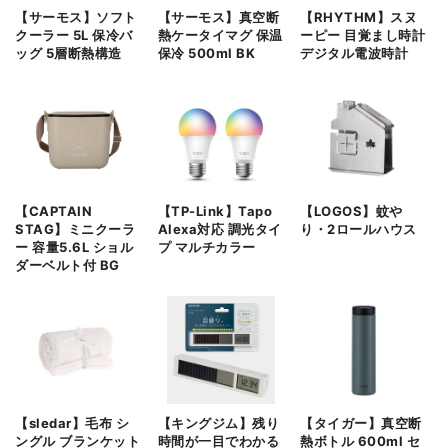
【サーモス】ソフト
【サーモス】真空断
【RHYTHM】スヌ
クーラー 5L 保冷バ
熱ケータイマグ 保温
ーピー 目覚まし時計
ッグ 5層断熱構造
保冷 500ml BK
デジタル電波時計
【CAPTAIN
【TP-Link】Tapo
【LOGOS】蚊や
STAG】ミニクーラ
Alexa対応 調光タイ
り・2ロールハウス
ー 容量5.6L ショル
プ マルチカラー
ダーベルト付 BG
【sledar】毛布 シ
【キングジム】残り
【タイガー】真空断
ングル ブランケット
時間が一目でわかる
熱ボトル 600ml セ