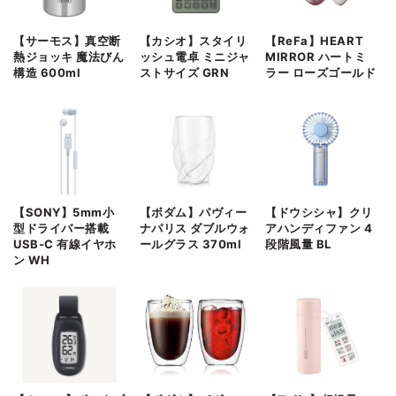
【サーモス】真空断
【カシオ】スタイリ
【ReFa】HEART
熱ジョッキ 魔法びん
ッシュ電卓 ミニジャ
MIRROR ハートミ
構造 600ml
ストサイズ GRN
ラー ローズゴールド
【SONY】5mm小
【ボダム】パヴィー
【ドウシシャ】クリ
型ドライバー搭載
ナパリス ダブルウォ
アハンディファン 4
USB-C 有線イヤホ
ールグラス 370ml
段階風量 BL
ン WH