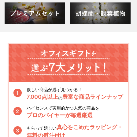
欲しい商品が必ず見つかる！
1
7,000点以上
豊富な商品ラインナップ
の
ハイセンスで実用的かつ人気の商品を
2
プロのバイヤーが毎週厳選
真心をこめたラッピング・
もらって嬉しい
3
無料の熨斗付け