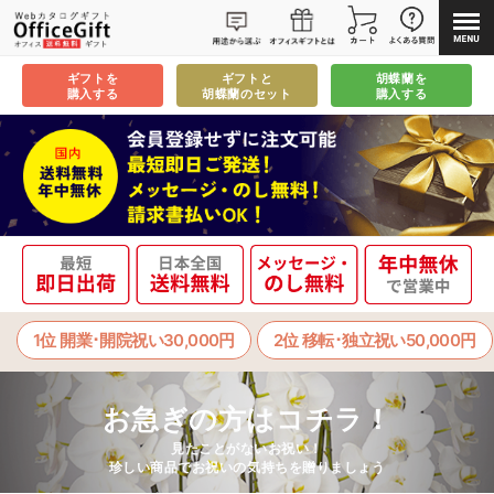
ギフトを
ギフトと
胡蝶蘭を
購入する
胡蝶蘭のセット
購入する
1位 開業･開院祝い30,000円
2位 移転･独立祝い50,000円
お急ぎの方はコチラ！
⾒たことがないお祝い！
珍しい商品でお祝いの気持ちを贈りましょう