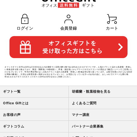
ログイン
会員登録
カート
オフィスギフト(OfficeGift)は7,000社以上の企業様でご活用の贈り物であるWebカタログギフトです。人気のブランド品や人気家電・美味し
い飲食品等を取り揃えており、開店・開業祝いや移転祝い、昇進・就任祝いからアワードやゴルフコンペの景品まで幅広いシーンでご活用いた
だけるプレゼントで、年代や男女問わない人気のブランド品や人気家電・美味しい飲食品等を取り扱っています。お取引先様とのさらなる良好
な関係の醸成に、大切なお得意先様へ気持ちを伝えるプレゼントに、お世話になっている方へのお礼の品に、おしゃれでスマートな贈り物
Webカタログギフトのオフィスギフト(OfficeGift)をぜひご利用ください。
ギフト一覧
胡蝶蘭・観葉植物を見る
Office Giftとは
よくあるご質問
お客様の声
マナー講座
ギフトコラム
パートナー企業募集