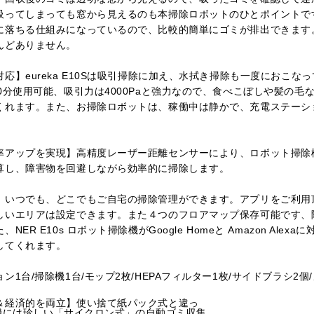
吸ってしまっても窓から見えるのも本掃除ロボットのひとポイントで
に落ちる仕組みになっているので、比較的簡単にゴミが排出できます
んどありません。
応】eureka E10Sは吸引掃除に加え、水拭き掃除も一度におこな
0分使用可能、吸引力は4000Paと強力なので、食べこぼしや髪の毛
くれます。また、お掃除ロボットは、稼働中は静かで、充電ステーシ
率アップを実現】高精度レーザー距離センサーにより、ロボット掃除
算し、障害物を回避しながら効率的に掃除します。
】いつでも、どこでもご自宅の掃除管理ができます。アプリをご利用
しいエリアは設定できます。また４つのフロアマップ保存可能です、
ER E10s ロボット掃除機がGoogle Homeと Amazon Ale
してくれます。
1台/掃除機1台/モップ2枚/HEPAフィルター1枚/サイドブラシ2個
＆経済的を両立】使い捨て紙パック式と違っ
掃除機には珍しい「サイクロン式」の自動ゴミ収集