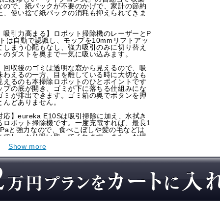
なので、紙パックが不要のかげで、家計の節約
上、使い捨て紙パックの消耗も抑えられてきま
、吸引力高まる】ロボット掃除機のレーザーとP
トは自動で認識し、モップを10mmリフトアッ
てしまう心配もなし、強力吸引のみに切り替え
トのダストを奥まで一気に吸い込みます。
】回収後のゴミは透明な窓から見えるので、吸
味わえるの一方、目を離している時に大切なも
見えるのも本掃除ロボットのひとポイントです
ップの底が開き、ゴミが下に落ちる仕組みにな
ゴミが排出できます。ゴミ箱の奥でボタンを押
とんどありません。
】eureka E10Sは吸引掃除に加え、水拭き
るロボット掃除機です。一度充電すれば、最長1
00Paと強力なので、食べこぼしや髪の毛などは
までしっかり吸い取ってくれます。また、お掃
で、充電ステーションに戻る時はもっと静かで
Show more
率アップを実現】高精度レーザー距離センサー
部屋の状況を正確に把握。最適なお掃除ルート
がら効率的に掃除します。
】いつでも、どこでもご自宅の掃除管理ができ
掃除のスケジュール、進入禁止エリアや掃除し
す。また４つのフロアマップ保存可能です、階
手間が省けました。また、NER E10s ロボ
と Amazon Alexaに対応可能なので、話しかける