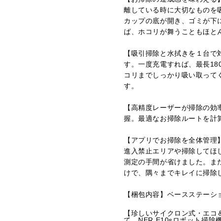
離している時に大切なものを
カップの底が開き、ゴミが下
ば、ホコリが舞うこともほと
【吸引掃除と水拭きを１台で対
す。一度充電すれば、最長18
コリまでしっかり吸い取って
す。
【高精度レーザーが掃除の効
握。最適なお掃除ルートを計
【アプリでお掃除を全体管理
進入禁止エリアや掃除してほ
測定の手間が省けました。また、N
けで、隅々までキレイに掃除
【梱包内容】ベースステーション
【珍しいサイクロン式・エコ
て、NER E10sロボット