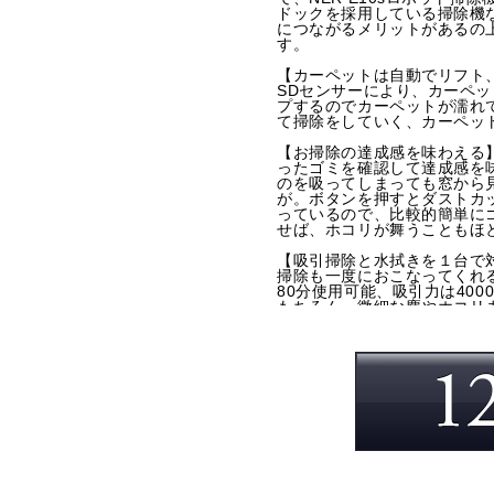
ドックを採用している掃除機
につながるメリットがあるの
す。
【カーペットは自動でリフト
SDセンサーにより、カーペッ
プするのでカーペットが濡れ
て掃除をしていく、カーペッ
【お掃除の達成感を味わえる
ったゴミを確認して達成感を
のを吸ってしまっても窓から
が。ボタンを押すとダストカ
っているので、比較的簡単に
せば、ホコリが舞うこともほ
【吸引掃除と水拭きを１台で対応
掃除も一度におこなってくれ
80分使用可能、吸引力は40
もちろん、微細な塵やホコリ
除ロボットは、稼働中は静か
す。
【高精度レーザーが掃除の効
により、ロボット掃除機がお
を計算し、障害物を回避しな
【アプリでお掃除を全体管理
ます。アプリをご利用頂き、
てほしいエリアは設定できま
層が変わっても、間取り再測定の
ット掃除機がGoogle Home