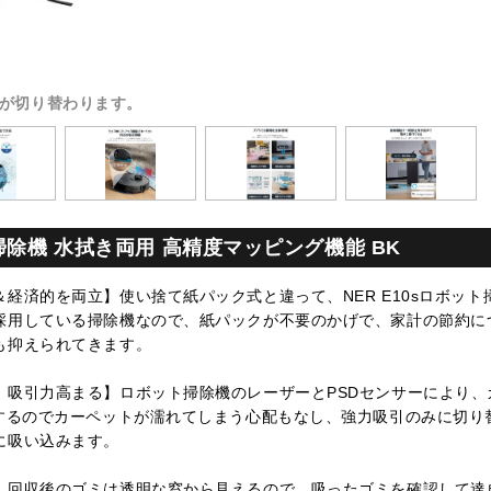
が切り替わります。
ト掃除機 水拭き両用 高精度マッピング機能 BK
経済的を両立】使い捨て紙パック式と違って、NER E10sロボッ
採用している掃除機なので、紙パックが不要のかげで、家計の節約に
も抑えられてきます。
、吸引力高まる】ロボット掃除機のレーザーとPSDセンサーにより、
プするのでカーペットが濡れてしまう心配もなし、強力吸引のみに切り
に吸い込みます。
】回収後のゴミは透明な窓から見えるので、吸ったゴミを確認して達