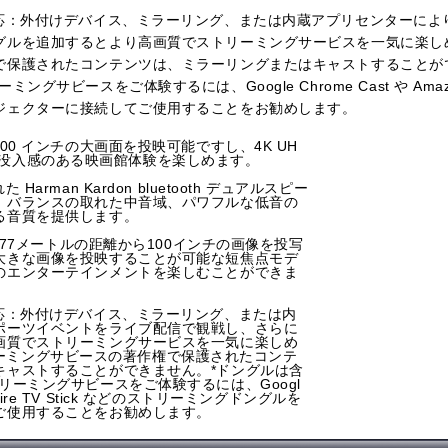
対応：外付けデバイス、ミラーリング、または内蔵アプリセンターによ
ルを追加するとより高画質でストリーミングサービスを一気に楽しめます。
で保護されたコンテンツは、ミラーリングまたはキャストすることが
サビースをご体験するには、Google Chrome Cast や Amazon F
ジェクターに接続してご使用することをお勧めします。
00 インチの大画面を投映可能ですし、4K UH
解像度で没入感のある映画館体験を楽しめます。
arman Kardon bluetooth デュアルスピー
、バランスの取れた中音域、パワフルな低音の
る音質を提供します。
1.77メートルの距離から100インチの画像を投写
大きな画像を投映することが可能な短焦点モデ
のエンターテインメントを楽しむことができま
対応：外付けデバイス、ミラーリング、または内
ポーツイベントをライブ配信で観戦し、さらに
画質でストリーミングサービスを一気に楽しめ
のストリーミングサビースの著作権で保護されたコンテ
キャストすることができません。*ドングルは含
リーミングサビースをご体験するには、Googl
on Fire TV Stick などのストリーミングドングルを
ご使用することをお勧めします。