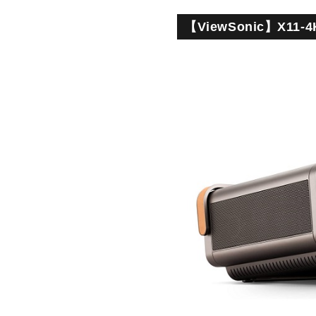
【‎ViewSonic】X1