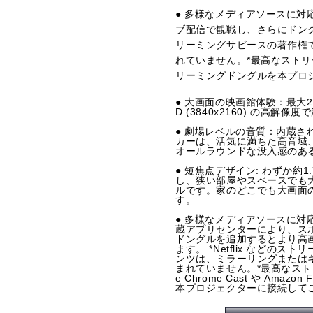
● 多様なメディアソースに
ブ配信で観戦し、さらにドング
リーミングサビースの著作権
れていません。*最高なストリーミング
リーミングドングルを本プロ
● 大画面の映画館体験：最大2
D (3840x2160) の高
● 劇場レベルの音質：内蔵された H
カーは、活気に満ちた高音域
オールラウンドな没入感のあ
● 短焦点デザイン: わずか約
し、狭い部屋やスペースでも
ルです。家のどこでも大画面
す。
● 多様なメディアソースに
蔵アプリセンターにより、ス
ドングルを追加するとより高
ます。 *Netflix など
ンツは、ミラーリングまたは
まれていません。*最高なスト
e Chrome Cast や Amaz
本プロジェクターに接続して